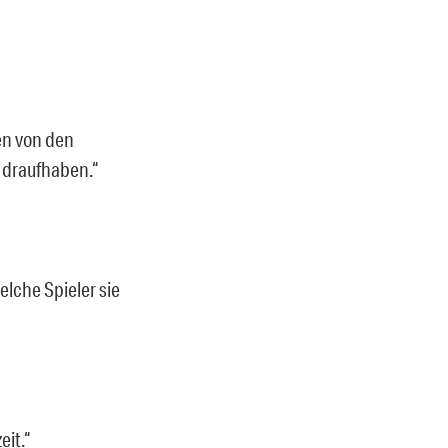
en von den
s draufhaben.“
elche Spieler sie
eit.“