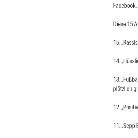
Facebook.
Diese 15 A
15. „Rassi
14. „Hässl
13. „Fußbal
plötzlich g
12. „Positi
11. „Sepp B