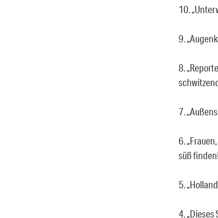
10. „Unter
9. „Augenk
8. „Report
schwitzend
7. „Außens
6. „Frauen
süß finden
5. „Hollan
4. „Dieses