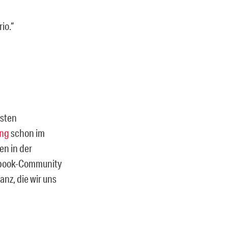
io.“
isten
ung
schon im
n in der
cebook-Community
nz, die wir uns