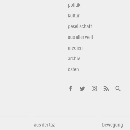
politik
kultur
gesellschaft
aus aller welt
medien
archiv
osten
aus der taz
bewegung