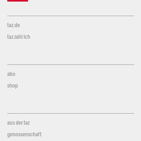
taz.de
taz zahl ich
abo
shop
aus der taz
genossenschaft