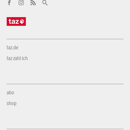
taz.de
taz zahl ich
abo
shop