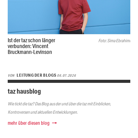
Ist der taz schon länger
Foto: Sima Ebrahimi
verbunden: Vincent
Bruckmann-Levinson
LEITUNG DER BLOGS
VON
06.07.2026
taz hausblog
Wie tickt die taz? Das Blog aus der und über die taz mit Einblicken,
Kontroversen und aktuellen Entwicklungen.
mehr über diesen blog