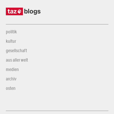
politik
kultur
gesellschaft
aus aller welt
medien
archiv
osten