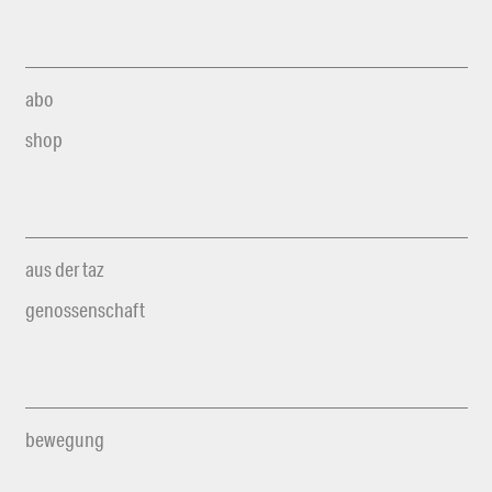
abo
shop
aus der taz
genossenschaft
bewegung