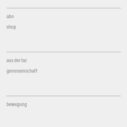
abo
shop
aus der taz
genossenschaft
bewegung