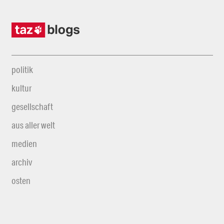
politik
kultur
gesellschaft
aus aller welt
medien
archiv
osten