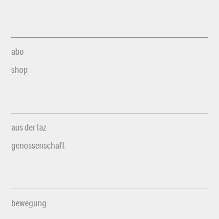
abo
shop
aus der taz
genossenschaft
bewegung