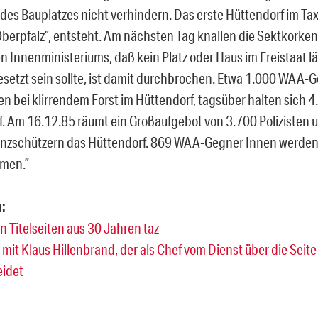
des Bauplatzes nicht verhindern. Das erste Hüttendorf im Tax
 Oberpfalz”, entsteht. Am nächsten Tag knallen die Sektkorken
n Innenministeriums, daß kein Platz oder Haus im Freistaat l
setzt sein sollte, ist damit durchbrochen. Etwa 1.000 WAA-
n bei klirrendem Forst im Hüttendorf, tagsüber halten sich
f. Am 16.12.85 räumt ein Großaufgebot von 3.700 Polizisten 
nzschützern das Hüttendorf. 869 WAA-Gegner Innen werde
men.”
:
n Titelseiten aus 30 Jahren taz
 mit Klaus Hillenbrand, der als Chef vom Dienst über die Seite
eidet