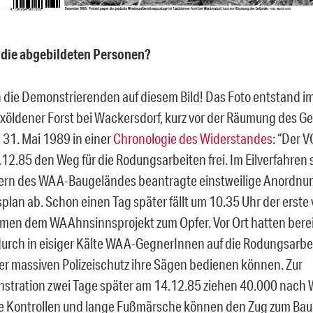
 die abgebildeten Personen?
 die Demonstrierenden auf diesem Bild! Das Foto entstand 
xöldener Forst bei Wackersdorf, kurz vor der Räumung des Ge
 31. Mai 1989 in einer
Chronologie des Widerstandes
: “Der 
.12.85 den Weg für die Rodungsarbeiten frei. Im Eilverfahren 
gern des WAA-Baugeländes beantragte einstweilige Anordnu
lan ab. Schon einen Tag später fällt um 10.35 Uhr der erste 
umen dem WAAhnsinnsprojekt zum Opfer. Vor Ort hatten berei
urch in eisiger Kälte WAA-GegnerInnen auf die Rodungsarbei
ter massiven Polizeischutz ihre Sägen bedienen können. Zur
tration zwei Tage später am 14.12.85 ziehen 40.000 nach 
 Kontrollen und lange Fußmärsche können den Zug zum Bau