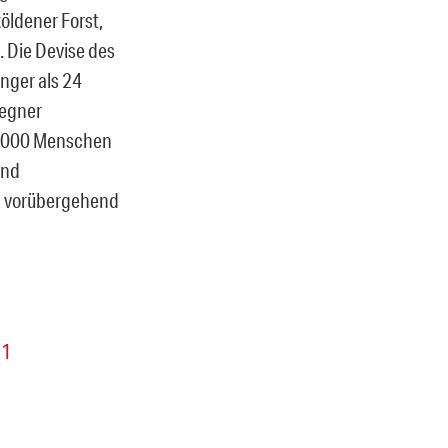
öldener Forst,
. Die Devise des
änger als 24
Gegner
 4.000 Menschen
und
n vorübergehend
 1