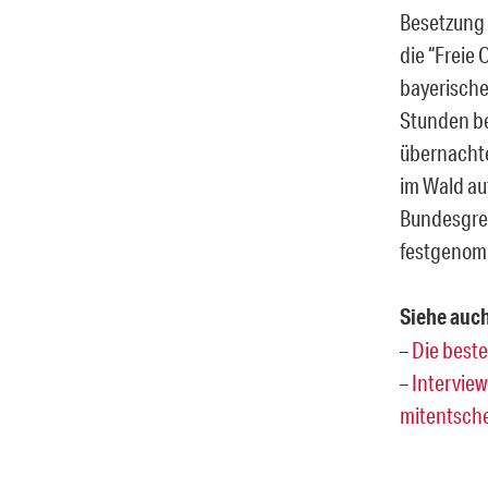
Besetzung 
die “Freie
bayerische
Stunden be
übernachte
im Wald au
Bundesgre
festgenom
Siehe auch
–
Die beste
–
Interview
mitentsch