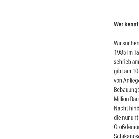
Wer kennt
Wir suchen
1985 im Ta
schrieb am
gibt am 10
von Anlie
Bebauungsp
Million Bä
Nacht hind
die nur un
Großdemons
Schikanöse