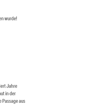
ben wurde!
dert Jahre
ut in der
ne Passage aus