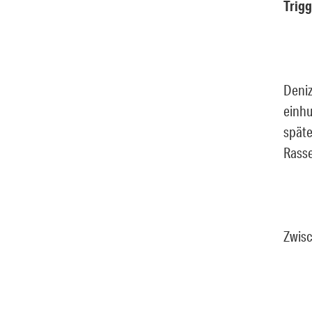
Trig
Deniz
einhu
späte
Rasse
Zwisc