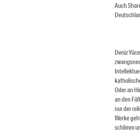
Auch Sharo
Deutschlan
Deniz Yüce
zwangsneur
Intellektu
katholisch
Oder an Hi
an den Füß
nur der rel
Werke geht
schlimm un