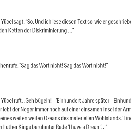
 Yücel sagt: “So. Und ich lese diesen Text so, wie er geschrie
den Ketten der Diskriminierung …”
henrufe: “Sag das Wort nicht! Sag das Wort nicht!”
 Yücel ruft: „Geh bügeln! – ‘Einhundert Jahre später – Einhun
r lebt der Neger immer noch auf einer einsamen Insel der Arm
 eines weiten weiten Ozeans des materiellen Wohlstands.’ Ei
n Luther Kings berühmter Rede ‘I have a Dream’…“