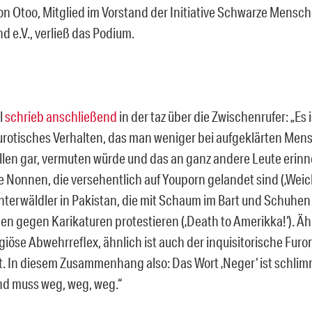
n Otoo, Mitglied im Vorstand der Initiative Schwarze Mensch
d e.V., verließ das Podium.
l
schrieb anschließend
in der taz über die Zwischenrufer: „Es i
otisches Verhalten, das man weniger bei aufgeklärten Men
ellen gar, vermuten würde und das an ganz andere Leute erinn
e Nonnen, die versehentlich auf Youporn gelandet sind (‚Weich
nterwäldler in Pakistan, die mit Schaum im Bart und Schuhen
en gegen Karikaturen protestieren (‚Death to Amerikka!‘). Ähn
igiöse Abwehrreflex, ähnlich ist auch der inquisitorische Furor
. In diesem Zusammenhang also: Das Wort ‚Neger‘ ist schlim
d muss weg, weg, weg.“