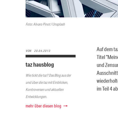
Foto: Alvaro Pinot / Unsplash
Auf dem ta
VON
20.04.2013
Titel “Mei
taz hausblog
und Zensur
Ausschnitt
Wie tickt die taz? Das Blog aus der
wiederholt
und über die taz mit Einblicken,
im Teil 4 a
Kontroversen und aktuellen
Entwicklungen.
mehr über diesen blog