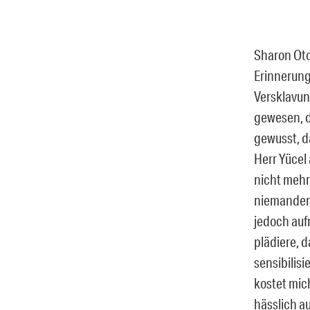
Sharon Ot
Erinnerung
Versklavung
gewesen, d
gewusst, da
Herr Yücel
nicht mehr 
niemandem 
jedoch auf
plädiere, d
sensibilis
kostet mic
hässlich a