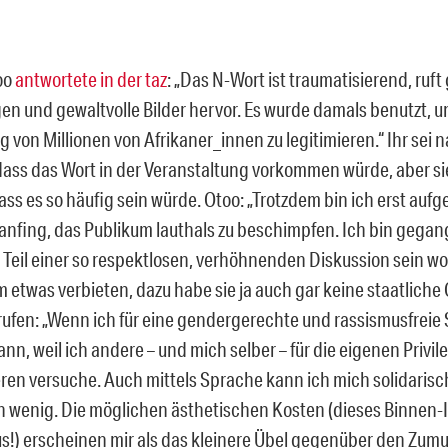
oo
antwortete in der taz
: „Das N-Wort ist traumatisierend, ruf
en und gewaltvolle Bilder hervor. Es wurde damals benutzt, u
 von Millionen von Afrikaner_innen zu legitimieren.“ Ihr sei na
ass das Wort in der Veranstaltung vorkommen würde, aber si
ss es so häufig sein würde. Otoo: „Trotzdem bin ich erst aufg
 anfing, das Publikum lauthals zu beschimpfen. Ich bin gegang
Teil einer so respektlosen, verhöhnenden Diskussion sein woll
etwas verbieten, dazu habe sie ja auch gar keine staatliche G
rufen: „Wenn ich für eine gendergerechte und rassismusfreie
ann, weil ich andere – und mich selber – für die eigenen Privil
ieren versuche. Auch mittels Sprache kann ich mich solidarisc
h wenig. Die möglichen ästhetischen Kosten (dieses Binnen-I 
us!) erscheinen mir als das kleinere Übel gegenüber den Zu