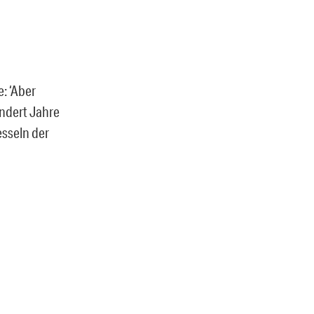
e: ‘Aber
undert Jahre
esseln der