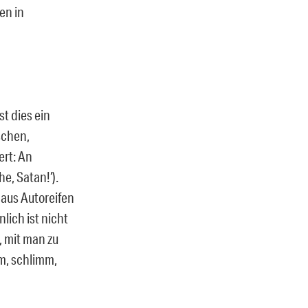
en in
st dies ein
schen,
ert: An
e, Satan!‘).
 aus Autoreifen
lich ist nicht
, mit man zu
m, schlimm,