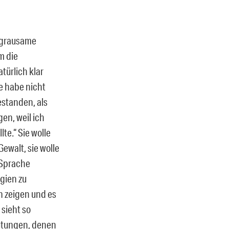
t grausame
m die
türlich klar
e habe nicht
estanden, als
en, weil ich
te.“ Sie wolle
ewalt, sie wolle
 Sprache
egien zu
h zeigen und es
sieht so
mutungen, denen