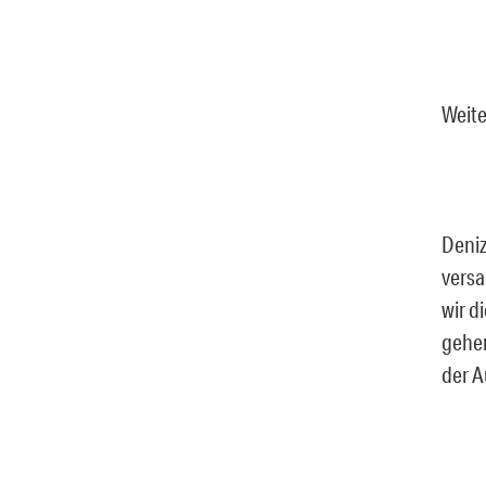
Weite
Deniz
versa
wir d
gehen
der A