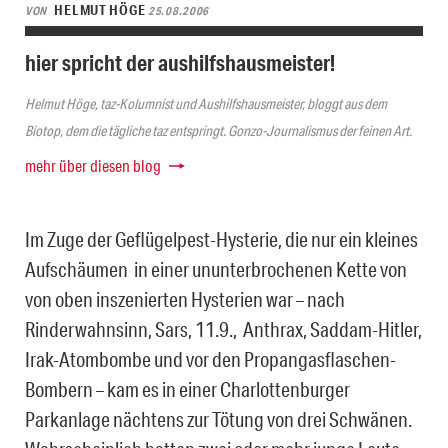
HELMUT HÖGE
VON
25.08.2006
hier spricht der aushilfshausmeister!
Helmut Höge, taz-Kolumnist und Aushilfshausmeister, bloggt aus dem
Biotop, dem die tägliche taz entspringt. Gonzo-Journalismus der feinen Art.
mehr über diesen blog
Im Zuge der Geflügelpest-Hysterie, die nur ein kleines
Aufschäumen in einer ununterbrochenen Kette von
von oben inszenierten Hysterien war – nach
Rinderwahnsinn, Sars, 11.9., Anthrax, Saddam-Hitler,
Irak-Atombombe und vor den Propangasflaschen-
Bombern – kam es in einer Charlottenburger
Parkanlage nächtens zur Tötung von drei Schwänen.