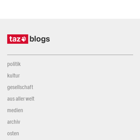
politik
kultur
gesellschaft
aus aller welt
medien
archiv
osten