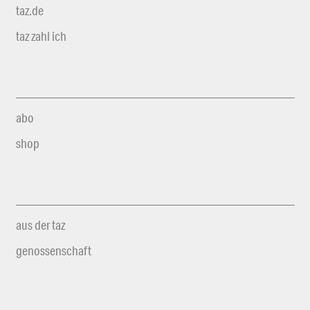
taz.de
taz zahl ich
abo
shop
aus der taz
genossenschaft