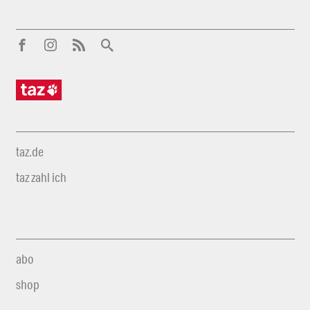
taz.de
taz zahl ich
abo
shop