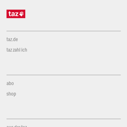
taz.de
taz zahl ich
abo
shop
aus der taz