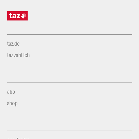
taz.de
taz zahl ich
abo
shop