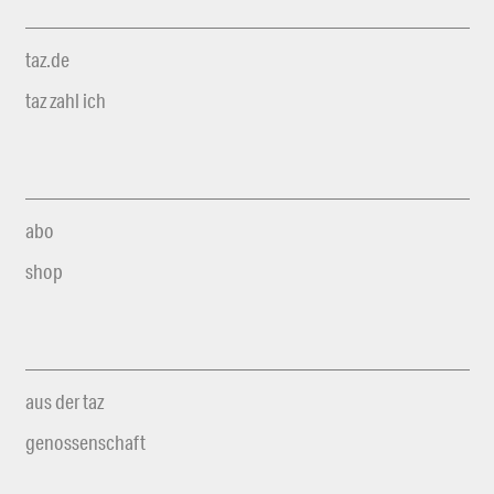
taz.de
taz zahl ich
abo
shop
aus der taz
genossenschaft