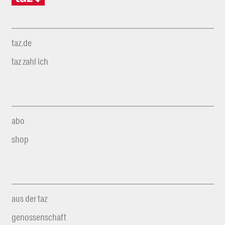
taz.de
taz zahl ich
abo
shop
aus der taz
genossenschaft