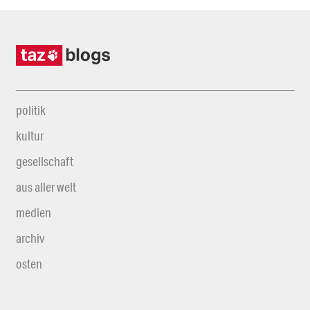
politik
kultur
gesellschaft
aus aller welt
medien
archiv
osten