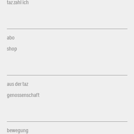
taz zahl ich
abo
shop
aus der taz
genossenschaft
bewegung