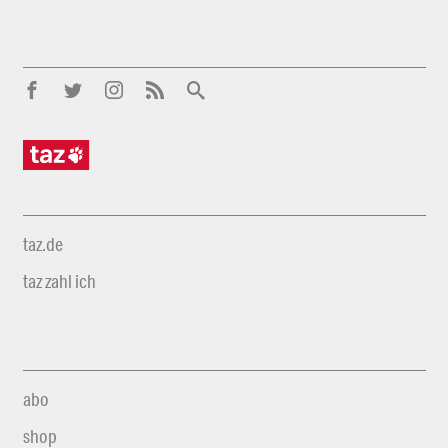
taz.de
taz zahl ich
abo
shop