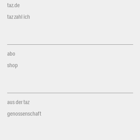
taz.de
taz zahl ich
abo
shop
aus der taz
genossenschaft