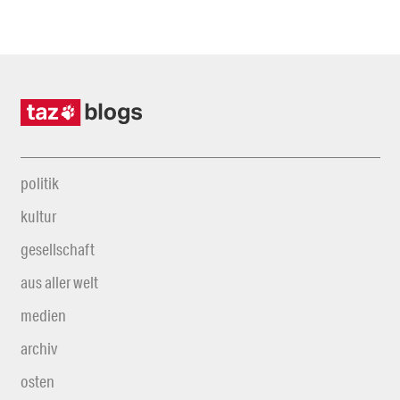
politik
kultur
gesellschaft
aus aller welt
medien
archiv
osten