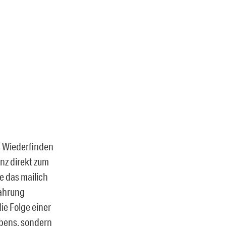
as Wiederfinden
nz direkt zum
e das mailich
fahrung
e Folge einer
ebens, sondern