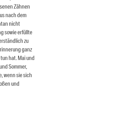
issenen Zähnen
haus nach dem
ntan nicht
 sowie erfüllte
rständlich zu
Erinnerung ganz
 tun hat. Mai und
i und Sommer,
e, wenn sie sich
roßen und