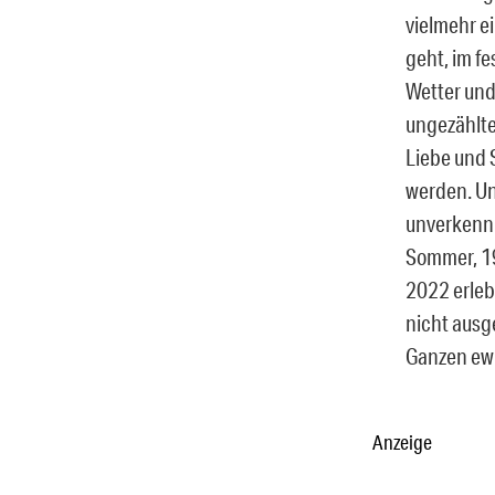
vielmehr e
geht, im f
Wetter und
ungezählte
Liebe und 
werden. Un
unverkennb
Sommer, 19
2022 erleb
nicht ausg
Ganzen ewi
Anzeige