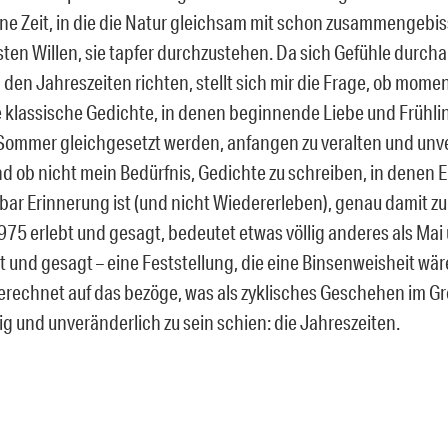
ine Zeit, in die die Natur gleichsam mit schon zusammengeb
esten Willen, sie tapfer durchzustehen. Da sich Gefühle durc
 den Jahreszeiten richten, stellt sich mir die Frage, ob mome
 klassische Gedichte, in denen beginnende Liebe und Frühling
Sommer gleichgesetzt werden, anfangen zu veralten und unve
d ob nicht mein Bedürfnis, Gedichte zu schreiben, in denen 
ar Erinnerung ist (und nicht Wiedererleben), genau damit zu
75 erlebt und gesagt, bedeutet etwas völlig anderes als Ma
t und gesagt – eine Feststellung, die eine Binsenweisheit wär
erechnet auf das bezöge, was als zyklisches Geschehen im G
g und unveränderlich zu sein schien: die Jahreszeiten.