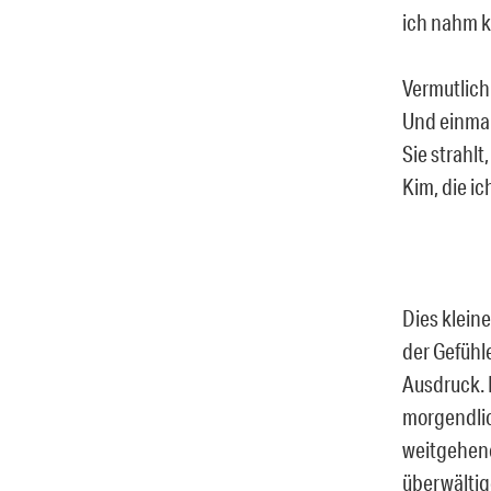
ich nahm ke
Vermutlich
Und einmal
Sie strahlt
Kim, die i
Dies klein
der Gefühl
Ausdruck. E
morgendlic
weitgehend
überwältig