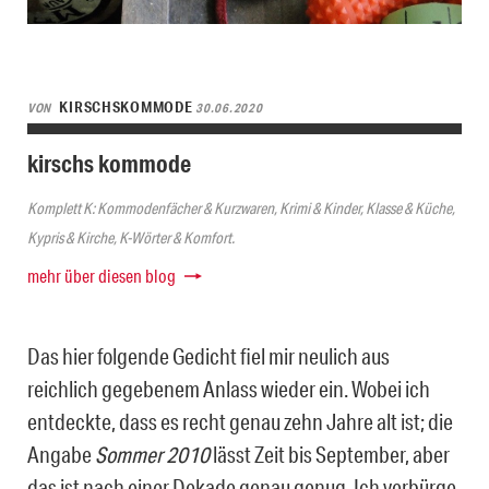
KIRSCHSKOMMODE
VON
30.06.2020
kirschs kommode
Komplett K: Kommodenfächer & Kurzwaren, Krimi & Kinder, Klasse & Küche,
Kypris & Kirche, K-Wörter & Komfort.
mehr über diesen blog
Das hier folgende Gedicht fiel mir neulich aus
reichlich gegebenem Anlass wieder ein. Wobei ich
entdeckte, dass es recht genau zehn Jahre alt ist; die
Angabe
Sommer 2010
lässt Zeit bis September, aber
das ist nach einer Dekade genau genug. Ich verbürge