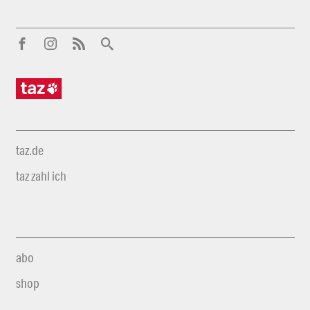
taz.de
taz zahl ich
abo
shop