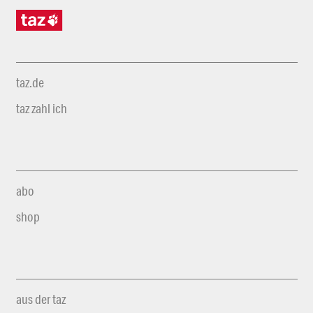
taz.de
taz zahl ich
abo
shop
aus der taz