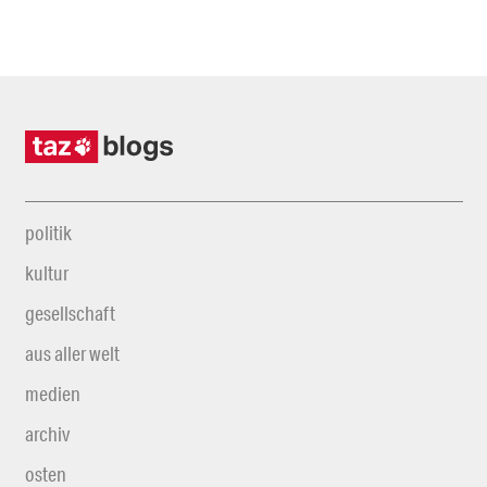
politik
kultur
gesellschaft
aus aller welt
medien
archiv
osten