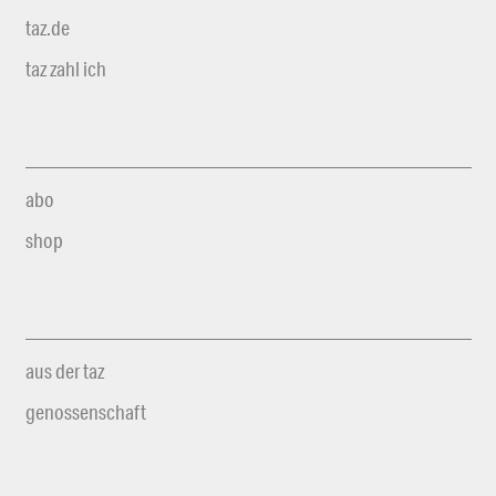
taz.de
taz zahl ich
abo
shop
aus der taz
genossenschaft