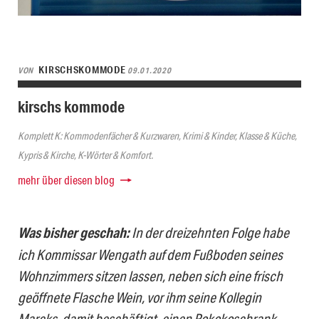
KIRSCHSKOMMODE
VON
09.01.2020
kirschs kommode
Komplett K: Kommodenfächer & Kurzwaren, Krimi & Kinder, Klasse & Küche,
Kypris & Kirche, K-Wörter & Komfort.
mehr über diesen blog
W
as bisher geschah:
In der dreizehnten Folge habe
ich Kommissar Wengath auf dem Fußboden seines
Wohnzimmers sitzen lassen, neben sich eine frisch
geöffnete Flasche Wein, vor ihm seine Kollegin
Marcks, damit beschäftigt, einen Rokokoschrank