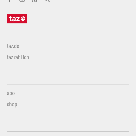
taz.de
taz zahl ich
abo
shop