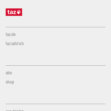
taz.de
taz zahl ich
abo
shop
aus der taz