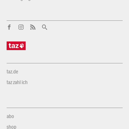
taz.de
taz zahl ich
abo
shop