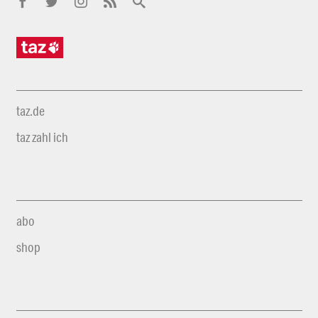
taz.de
taz zahl ich
abo
shop