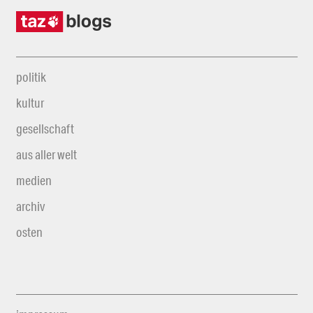
politik
kultur
gesellschaft
aus aller welt
medien
archiv
osten