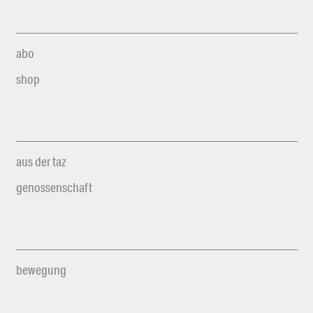
abo
shop
aus der taz
genossenschaft
bewegung