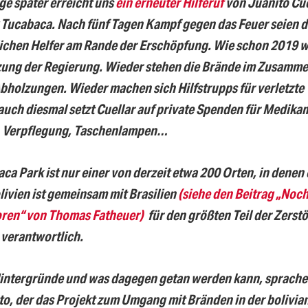
e später erreicht uns
ein erneuter Hilferuf
von Juanito Cue
Tucabaca. Nach fünf Tagen Kampf gegen das Feuer seien d
ichen Helfer am Rande der Erschöpfung. Wie schon
20
19 w
zung der Regierung. Wieder stehen die Brände im Zusamm
Abholzungen. Wieder machen sich Hilfstrupps für verletzte 
auch diesmal
setzt
Cuellar auf private Spenden für Medika
, Verpflegung, Taschenlampen…
ca Park ist nur einer von derzeit etwa 200 Orten, in denen 
livien ist gemeinsam mit Brasilien
(siehe den Beitrag „Noc
oren“ von Thomas Fatheuer)
für den größten Teil der Zerst
verantwortlich.
intergründe und was dagegen getan werden kann, sprachen 
to, der das Projekt zum Umgang mit Bränden in der bolivia