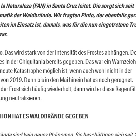
la Naturaleza (FAN) in Santa Cruz leitet. Die sorgt sich sei
matik der Waldbrände. Wir fragten Pinto, der ebenfalls ger
ten im Einsatz ist, damals, was für die nun eingetretene Tr
war.
to: Das wird stark von der Intensität des Frostes abhängen. D
 es in der Chiquitania bereits gegeben. Das war ein Warnzeic
rneute Katastrophe möglich ist, wenn auch wohl nicht in der
von 2019. Denn bis in den Mai hinein hat es noch geregnet.
der Frost sich häufig wiederholt, dann wird er diese Regenfäl
ung neutralisieren.
HON HAT ES WALDBRÄNDE GEGEBEN
ände sind kein neues Phänomen. Sie beschäftigen sich seit