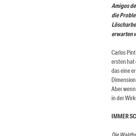
Amigos de 
die Proble
Löscharbei
erwarten 
Carlos Pin
ersten hat
das eine e
Dimension 
Aber wenn 
in der Wirk
IMMER SC
Die Waldbr