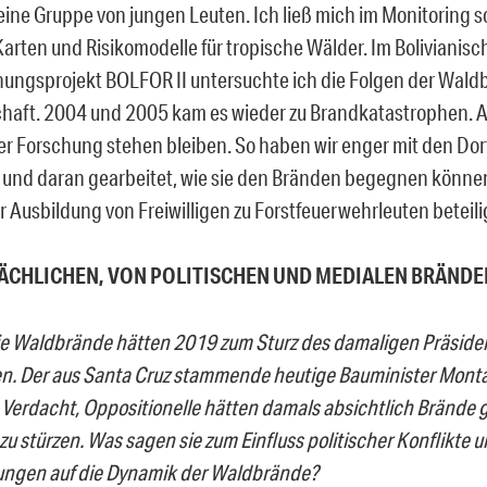
eine Gruppe von jungen Leuten. Ich ließ mich im Monitoring s
Karten und Risikomodelle für tropische Wälder. Im Bolivianis
hungsprojekt BOLFOR II untersuchte ich die Folgen der Waldb
chaft. 2004 und 2005 kam es wieder zu Brandkatastrophen. 
der Forschung stehen bleiben. So haben wir enger mit den D
nd daran gearbeitet, wie sie den Bränden begegnen können.
r Ausbildung von Freiwilligen zu Forstfeuerwehrleuten beteili
ÄCHLICHEN, VON POLITISCHEN UND MEDIALEN BRÄNDE
die Waldbrände hätten 2019 zum Sturz des damaligen Präside
n. Der
aus Santa Cruz stammende
heutige
Baum
inister
Mont
 Verdacht
, Oppositionelle
hätten damals absichtlich Brände g
zu stürzen.
Was sagen sie zum Einfluss politischer Konflikte 
ungen auf die Dynamik der Waldbrände?