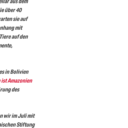
llar aus dem
ie über 40
arten sie auf
enhang mit
Tiere auf den
mente,
es in Bolivien
h ist Amazonien
örung des
wir im Juli mit
nischen Stiftung