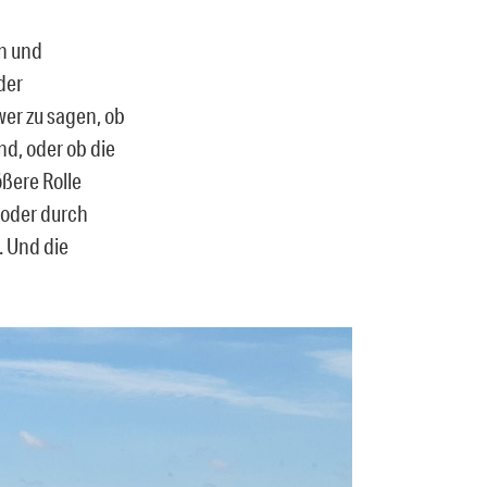
en und
der
er zu sagen, ob
nd, oder ob die
ßere Rolle
 oder durch
 Und die