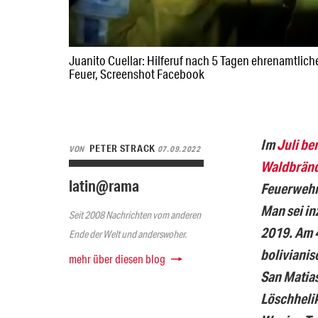
Juanito Cuellar: Hilferuf nach 5 Tagen ehrenamtlic
Feuer, Screenshot Facebook
Im
Juli be
PETER STRACK
VON
07.09.2022
Waldbrände
latin@rama
Feuerwehrm
Man sei in
Seit 2008 Nachrichten vom anderen
2019. Am 4
Ende der Welt und anderswoher.
boliviani
mehr über diesen blog
San Matias
Löschhelik