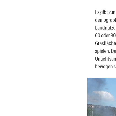
Es gibt zu
demographi
Landnutzun
60 oder 80
Grasfläche
spielen. D
Unachtsamk
bewegen si