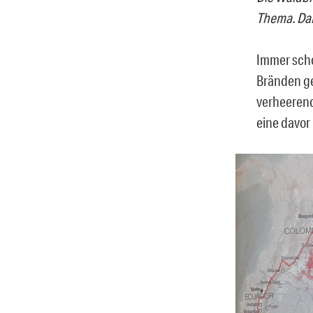
Thema. Da
Immer scho
Bränden 
v
erheeren
eine davor