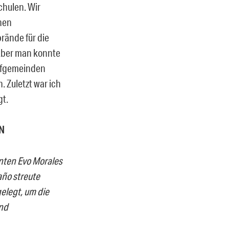
chulen. Wir
chen
rände für die
Aber man konnte
orfgemeinden
 Zuletzt war ich
gt.
N
nten Evo Morales
año
streute
elegt, um die
und