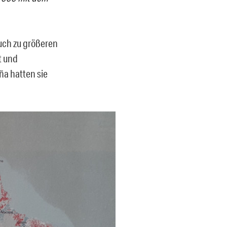
uch zu größeren
t und
ña hatten sie