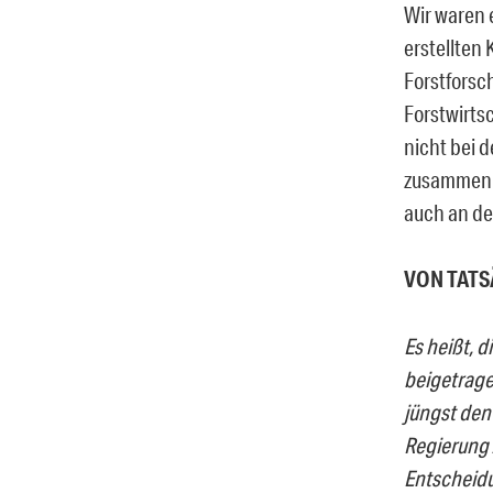
Wir waren 
erstellten 
Forstforsc
Forstwirts
nicht bei 
zusammen u
auch an de
VON TATS
Es heißt, 
beigetrage
jüngst den
Regierung 
Entscheid