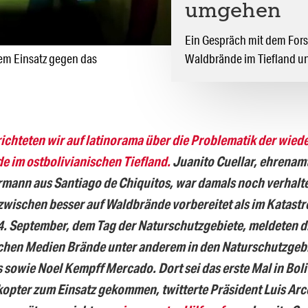
umgehen
Ein Gespräch mit dem Fors
hem Einsatz gegen das
Waldbrände im Tiefland u
richteten wir auf latinorama über die Problematik der wie
 im ostbolivianischen Tiefland.
Juanito Cuellar, ehrenamt
ann aus Santiago de Chiquitos, war damals noch verhalte
zwischen besser auf Waldbrände vorbereitet als im Katast
. September, dem Tag der Naturschutzgebiete, meldeten d
schen Medien Brände unter anderem in den Naturschutzgeb
 sowie Noel Kempff Mercado. Dort sei das erste Mal in Boli
opter zum Einsatz gekommen, twitterte Präsident Luis Arc