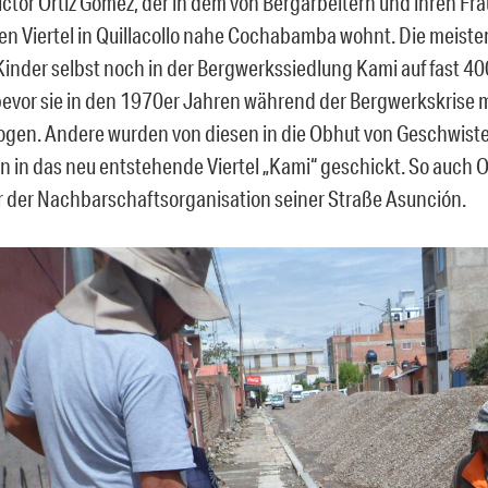
ictor Ortíz Gómez, der in dem von Bergarbeitern und ihren Fr
n Viertel in Quillacollo nahe Cochabamba wohnt. Die meisten
Kinder selbst noch in der Bergwerkssiedlung Kami auf fast 4
evor sie in den 1970er Jahren während der Bergwerkskrise mi
zogen. Andere wurden von diesen in die Obhut von Geschwist
 in das neu entstehende Viertel „Kami“ geschickt. So auch Ort
r der Nachbarschaftsorganisation seiner Straße Asunción.