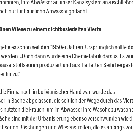
enommen, ihre Abwässer an unser Kanalsystem anzuschließen“
doch nur für häusliche Abwässer gedacht.
ünen Wiese zu einem dichtbesiedelten Viertel
 gebe es schon seit den 1950er Jahren. Ursprünglich sollte do
t werden. „Doch dann wurde eine Chemiefabrik daraus. Es wu
asserstoffsäuren produziert und aus Tierfetten Seife hergest
r hinzu.“
 die Firma noch in bolivianischer Hand war, wurde das
er in Bäche abgelassen, die seitlich der Wege durch das Viert
as nutzten die Frauen, um im Abwasser ihre Wäsche zu wasch
äche sind mit der Urbanisierung ebenso verschwunden wie d
hsenen Böschungen und Wiesenstreifen, die es anfangs vor