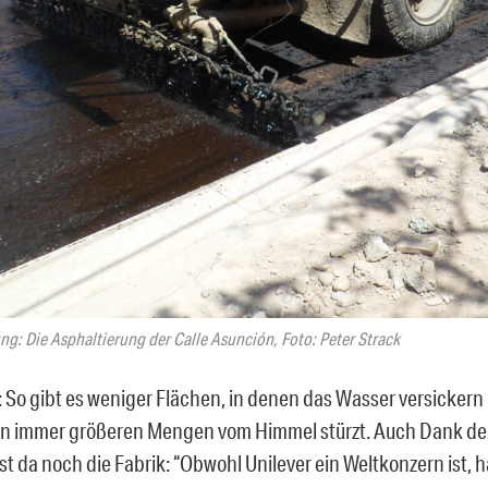
ng: Die Asphaltierung der Calle Asunción, Foto: Peter Strack
 So gibt es weniger Flächen, in denen das Wasser versickern 
in immer größeren Mengen vom Himmel stürzt. Auch Dank der
t da noch die Fabrik: “Obwohl Unilever ein Weltkonzern ist, h