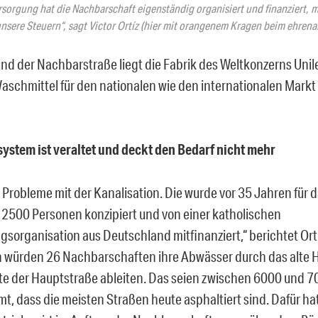
rsorgung hat die Nachbarschaft eigenständig organisiert und finanziert, m
nsere Steuern“, sagt Victor Ortíz (hier mit orangenem Kragen beim ehrenam
und der Nachbarstraße liegt die Fabrik des Weltkonzerns Unil
Waschmittel für den nationalen wie den internationalen Markt 
ystem ist veraltet und deckt den Bedarf nicht mehr
 Probleme mit der Kanalisation. Die wurde vor 35 Jahren für 
d 2500 Personen konzipiert und von einer katholischen
gsorganisation aus Deutschland mitfinanziert,“ berichtet Ort
 würden 26 Nachbarschaften ihre Abwässer durch das alte H
te der Hauptstraße ableiten. Das seien zwischen 6000 und 
t, dass die meisten Straßen heute asphaltiert sind. Dafür hat