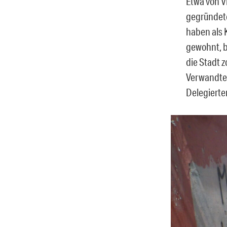
Etwa von V
gegründete
haben als 
gewohnt, b
die Stadt 
Verwandten
Delegierte