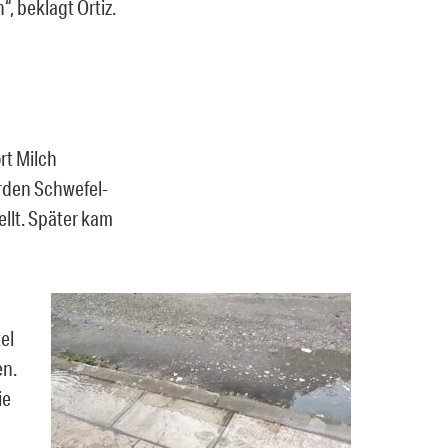
, beklagt Ortiz.
rt Milch
rden Schwefel-
ellt. Später kam
el
en.
ie