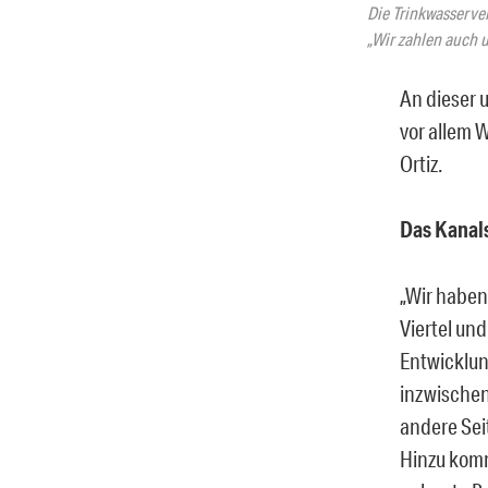
Die Trinkwasserve
„Wir zahlen auch u
An dieser 
vor allem 
Ortiz.
Das Kanals
„Wir haben
Viertel un
Entwicklun
inzwischen
andere Sei
Hinzu komm