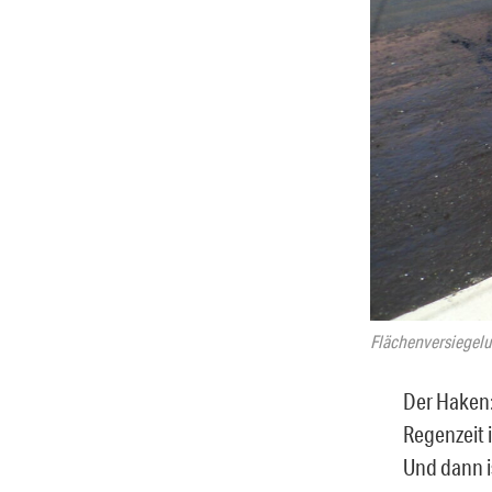
Flächenversiegelu
Der Haken:
Regenzeit 
Und dann is