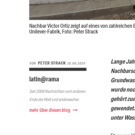
Nachbar Victor Ortiz zeigt auf eines von zahlreiche
Unilever-Fabrik, Foto: Peter Strack
Lange Jahr
PETER STRACK
VON
28.06.2026
Nachbarsc
latin@rama
Grundwass
wurde noch
Seit 2008 Nachrichten vom anderen
gehört zum
Ende der Welt und anderswoher.
gewendet. 
mehr über diesen blog
unter Wass