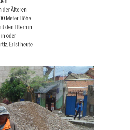
auen
 der Älteren
000 Meter Höhe
t den Eltern in
ern oder
iz. Er ist heute