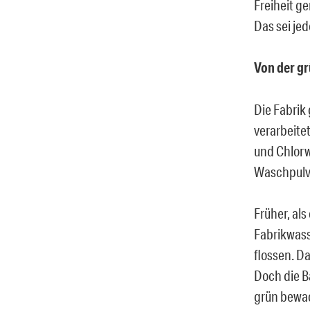
Freiheit g
Das sei je
Von der gr
Die Fabrik
verarbeite
und Chlorw
Waschpulve
Früher, als
Fabrikwass
flossen. D
Doch die B
grün bewac