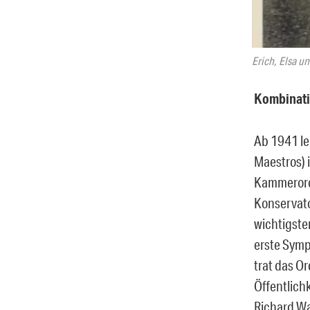
Erich, Elsa u
Kombinati
Ab 1941 le
Maestros) 
Kammerorch
Konservator
wichtigsten
erste Symp
trat das O
Öffentlich
Richard Wa