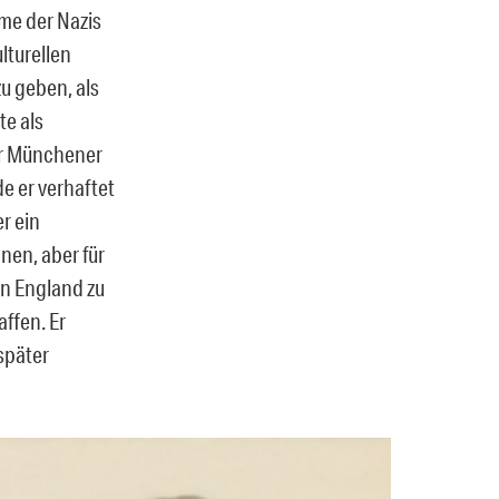
me der Nazis
lturellen
u geben, als
te als
er Münchener
 er verhaftet
r ein
nnen, aber für
in England zu
affen. Er
später