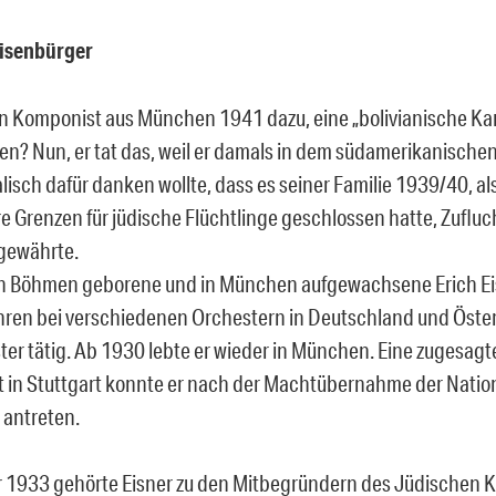
Eisenbürger
n Komponist aus München 1941 dazu, eine „bolivianische Kan
n? Nun, er tat das, weil er damals in dem südamerikanische
lisch dafür danken wollte, dass es seiner Familie 1939/40, al
re Grenzen für jüdische Flüchtlinge geschlossen hatte, Zufluc
 gewährte.
n Böhmen geborene und in München aufgewachsene Erich Eis
ren bei verschiedenen Orchestern in Deutschland und Öster
ter tätig. Ab 1930 lebte er wieder in München. Eine zugesagt
nt in Stuttgart konnte er nach der Machtübernahme der Nation
 antreten.
 1933 gehörte Eisner zu den Mitbegründern des Jüdischen K