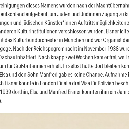
ereinigungen dieses Namens wurden nach der Machtübernah
 Deutschland aufgebaut, um Juden und Jüdinnen Zugang zu ku
ungen und jüdischen Künstler*innen Auftrittsmöglichkeiten z
anderen Kulturinstitutionen verschlossen wurden. Eisner leite
nt das Kulturbundorchester in München und war Organist d
goge. Nach der Reichspogromnacht im November 1938 wurde
Dachau inhaftiert. Nach knapp zwei Wochen kam er frei, weil e
um für Großbritannien erhielt. Er selbst hätte dort bleiben kö
 Elsa und den Sohn Manfred gab es keine Chance, Aufnahme 
ch Eisner konnte in London für alle drei Visa für Bolivien besch
 1939 dorthin, Elsa und Manfred Eisner konnten ihm ein Jahr 
.