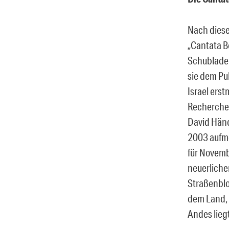
Nach diese
„Cantata Bo
Schublade.
sie dem Pub
Israel ers
Recherchen
David Händ
2003 aufme
für Novemb
neuerliche
Straßenblo
dem Land, 
Andes lieg