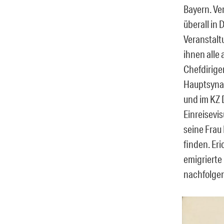
Bayern. V
überall in
Veranstalt
ihnen alle 
Chefdirige
Hauptsyna
und im KZ 
Einreisevis
seine Frau
finden. Eri
emigrierte
nachfolgen