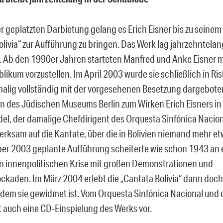
r geplatzten Darbietung gelang es Erich Eisner bis zu seinem 
livia“ zur Aufführung zu bringen. Das Werk lag jahrzehntelan
 Ab den 1990er Jahren starteten Manfred und Anke Eisner m
likum vorzustellen. Im April 2003 wurde sie schließlich in Ris
tmalig vollständig mit der vorgesehenen Besetzung dargebote
 des Jüdischen Museums Berlin zum Wirken Erich Eisners in 
el, der damalige Chefdirigent des Orquesta Sinfónica Naciona
rksam auf die Kantate, über die in Bolivien niemand mehr et
er 2003 geplante Aufführung scheiterte wie schon 1943 an 
n innenpolitischen Krise mit großen Demonstrationen und
ckaden. Im März 2004 erlebt die „Cantata Bolivia“ dann doch 
dem sie gewidmet ist. Vom Orquesta Sinfónica Nacional und 
t auch eine CD-Einspielung des Werks vor.