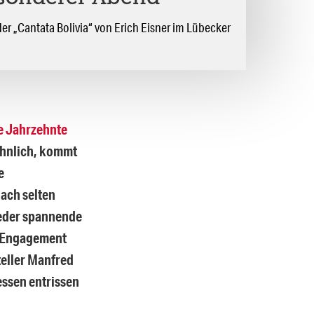
r „Cantata Bolivia“ von Erich Eisner im Lübecker
e Jahrzehnte
öhnlich, kommt
e
ach selten
ieder spannende
em Engagement
teller Manfred
essen entrissen