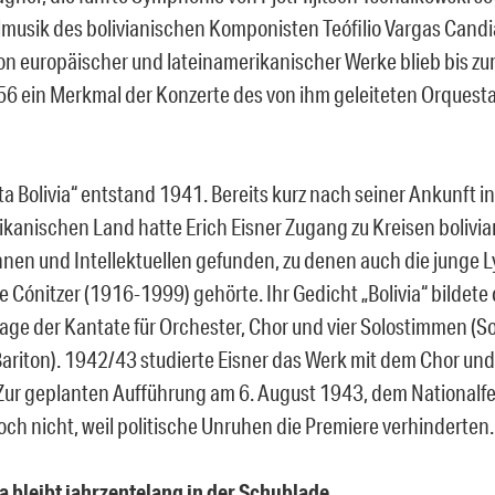
musik des bolivianischen Komponisten Teófilio Vargas Candi
n europäischer und lateinamerikanischer Werke blieb bis zu
56 ein Merkmal der Konzerte des von ihm geleiteten Orquesta
ta Bolivia“ entstand 1941. Bereits kurz nach seiner Ankunft i
ikanischen Land hatte Erich Eisner Zugang zu Kreisen bolivi
nnen und Intellektuellen gefunden, zu denen auch die junge L
 Cónitzer (1916-1999) gehörte. Ihr Gedicht „Bolivia“ bildete 
age der Kantate für Orchester, Chor und vier Solostimmen (So
ariton). 1942/43 studierte Eisner das Werk mit dem Chor und
 Zur geplanten Aufführung am 6. August 1943, dem Nationalfei
och nicht, weil politische Unruhen die Premiere verhinderten.
a bleibt jahrzentelang in der Schublade