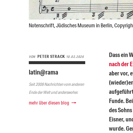
Notenschrift, Jüdisches Museum in Berlin, Copyrigh
Dass ein 
PETER STRACK
VON
10.02.2026
nach der E
latin@rama
aber vor,
(wieder)e
Seit 2008 Nachrichten vom anderen
aufgeführ
Ende der Welt und anderswoher.
Funde. Bei
mehr über diesen blog
des Sohns 
Eisner, un
wurde. Ger