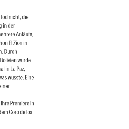
Tod nicht, die
g in der
ehrere Anläufe,
hon El Zion in
n. Durch
Bolivien wurde
l in La Paz,
was wusste. Eine
einer
ihre Premiere in
dem Coro de los