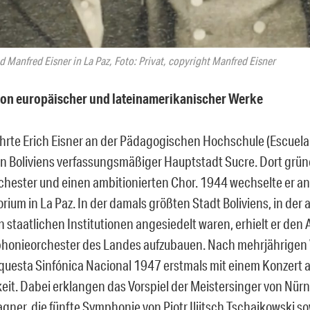
nd Manfred Eisner in La Paz, Foto: Privat, copyright Manfred Eisner
on europäischer und lateinamerikanischer Werke
hrte Erich Eisner an der Pädagogischen Hochschule (Escuela
in Boliviens verfassungsmäßiger Hauptstadt Sucre. Dort grün
ester und einen ambitionierten Chor. 1944 wechselte er a
ium in La Paz. In der damals größten Stadt Boliviens, in der 
 staatlichen Institutionen angesiedelt waren, erhielt er den 
honieorchester des Landes aufzubauen. Nach mehrjährigen
rquesta Sinfónica Nacional 1947 erstmals mit einem Konzert a
keit. Dabei erklangen das Vorspiel der Meistersinger von Nür
gner, die fünfte Symphonie von Pjotr Iljitsch Tschaikowski so