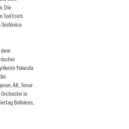
a. Die
m Tod Erich
 Sinfónica
n dem
anischer
yrikerin Yolanda
die
pran, Alt, Tenor
 Orchester in
ertag Boliviens,