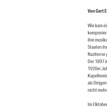
Von Gert 
Wie kam ei
komponiere
ihm musika
Staaten ih
Naziterror
Der 1897 i
1920er Jah
Kapellmeis
als Dirige
nicht mehr
Im Oktober