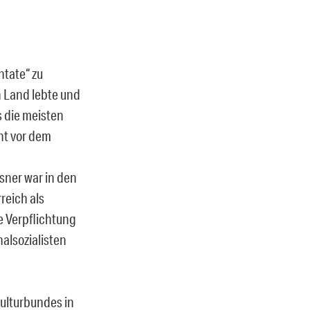
tate“ zu
n Land lebte und
s die meisten
ht vor dem
ner war in den
reich als
e Verpflichtung
alsozialisten
ulturbundes in