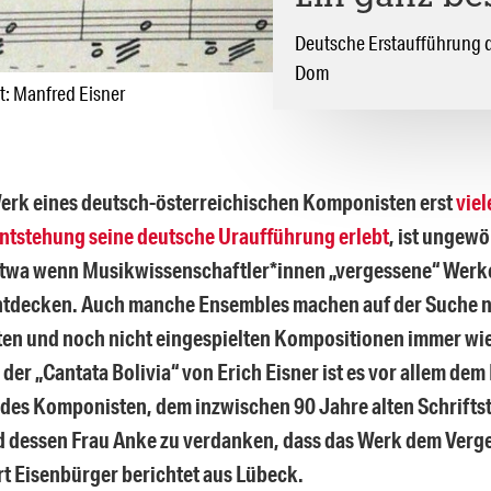
Deutsche Erstaufführung de
Dom
t: Manfred Eisner
Werk eines deutsch-österreichischen Komponisten erst
viel
ntstehung seine deutsche Uraufführung erlebt
, ist ungew
 etwa wenn Musikwissenschaftler*innen „vergessene“ Werk
ntdecken. Auch manche Ensembles machen auf der Suche n
ten und noch nicht eingespielten Kompositionen immer w
 der „Cantata Bolivia“ von Erich Eisner ist es vor allem d
des Komponisten, dem inzwischen 90 Jahre alten Schrifts
d dessen Frau Anke zu verdanken, dass das Werk dem Verg
t Eisenbürger berichtet aus Lübeck.