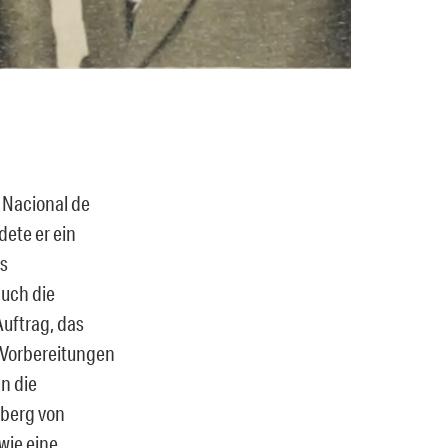
 Nacional de
dete er ein
ns
auch die
Auftrag, das
 Vorbereitungen
n die
nberg von
wie eine