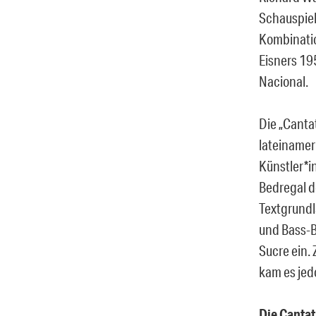
Schauspiel
Kombinatio
Eisners 19
Nacional.
Die „Canta
lateinamer
Künstler*i
Bedregal de
Textgrundl
und Bass-B
Sucre ein.
kam es jed
Die Cantat