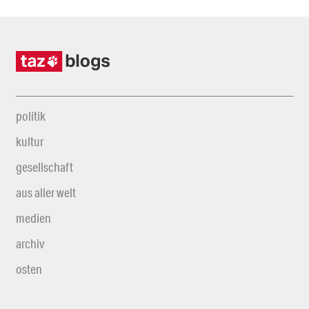
politik
kultur
gesellschaft
aus aller welt
medien
archiv
osten