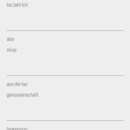
taz zahl ich
abo
shop
aus der taz
genossenschaft
bewegung