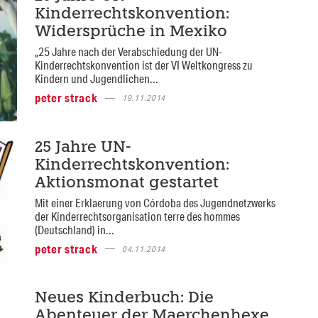
Kinderrechtskonvention:
Widersprüche in Mexiko
„25 Jahre nach der Verabschiedung der UN-
Kinderrechtskonvention ist der VI Weltkongress zu
Kindern und Jugendlichen...
peter strack
19.11.2014
25 Jahre UN-
Kinderrechtskonvention:
Aktionsmonat gestartet
Mit einer Erklaerung von Córdoba des Jugendnetzwerks
der Kinderrechtsorganisation terre des hommes
(Deutschland) in...
peter strack
04.11.2014
Neues Kinderbuch: Die
Abenteuer der Maerchenhexe