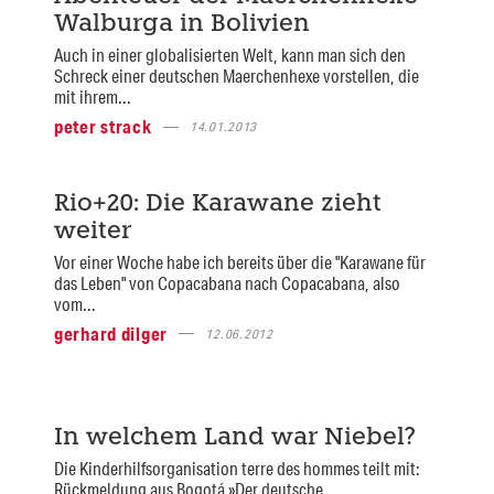
Walburga in Bolivien
Auch in einer globalisierten Welt, kann man sich den
Schreck einer deutschen Maerchenhexe vorstellen, die
mit ihrem...
peter strack
14.01.2013
Rio+20: Die Karawane zieht
weiter
Vor einer Woche habe ich bereits über die "Karawane für
das Leben" von Copacabana nach Copacabana, also
vom...
gerhard dilger
12.06.2012
In welchem Land war Niebel?
Die Kinderhilfsorganisation terre des hommes teilt mit:
Rückmeldung aus Bogotá »Der deutsche...