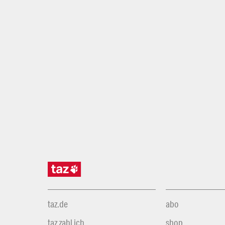
taz.de
abo
taz zahl ich
shop