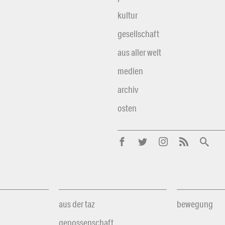
kultur
gesellschaft
aus aller welt
medien
archiv
osten
aus der taz
bewegung
genossenschaft