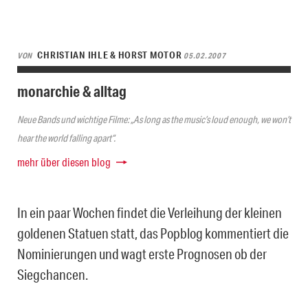
CHRISTIAN IHLE & HORST MOTOR
VON
05.02.2007
monarchie & alltag
Neue Bands und wichtige Filme: „As long as the music’s loud enough, we won’t
hear the world falling apart“.
mehr über diesen blog
In ein paar Wochen findet die Verleihung der kleinen
goldenen Statuen statt, das Popblog kommentiert die
Nominierungen und wagt erste Prognosen ob der
Siegchancen.