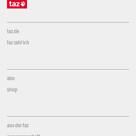
taz.de
taz zahl ich
abo
shop
aus der taz