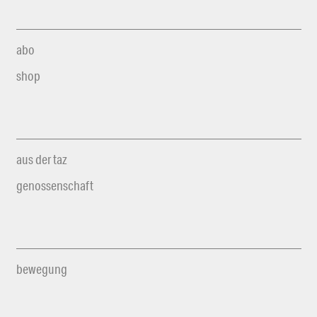
abo
shop
aus der taz
genossenschaft
bewegung