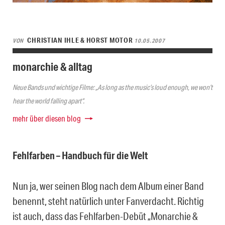
CHRISTIAN IHLE & HORST MOTOR
VON
10.05.2007
monarchie & alltag
Neue Bands und wichtige Filme: „As long as the music’s loud enough, we won’t
hear the world falling apart“.
mehr über diesen blog
Fehlfarben – Handbuch für die Welt
Nun ja, wer seinen Blog nach dem Album einer Band
benennt, steht natürlich unter Fanverdacht. Richtig
ist auch, dass das Fehlfarben-Debüt „Monarchie &