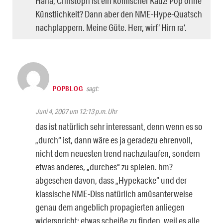
Haha, Christoph ist ein komischer Kauz! Pop ohne
Künstlichkeit? Dann aber den NME-Hype-Quatsch
nachplappern. Meine Güte. Herr, wirf‘ Hirn ra‘.
POPBLOG
sagt:
Juni 4, 2007 um 12:13 p.m. Uhr
das ist natürlich sehr interessant, denn wenn es so
„durch“ ist, dann wäre es ja geradezu ehrenvoll,
nicht dem neuesten trend nachzulaufen, sondern
etwas anderes, „durches“ zu spielen. hm?
abgesehen davon, dass „Hypekacke“ und der
klassische NME-Diss natürlich amüsanterweise
genau dem angeblich propagierten anliegen
widerspricht: etwas scheiße zu finden, weil es alle