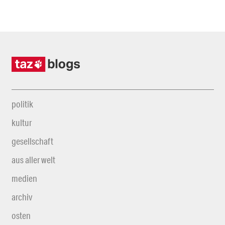
politik
kultur
gesellschaft
aus aller welt
medien
archiv
osten