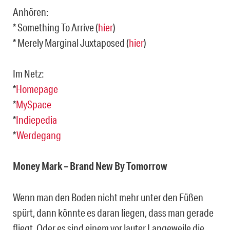
Anhören:
* Something To Arrive (
hier
)
* Merely Marginal Juxtaposed (
hier
)
Im Netz:
*
Homepage
*
MySpace
*
Indiepedia
*
Werdegang
Money Mark – Brand New By Tomorrow
Wenn man den Boden nicht mehr unter den Füßen
spürt, dann könnte es daran liegen, dass man gerade
fliegt. Oder es sind einem vor lauter Langeweile die