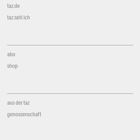
taz.de
taz zahl ich
abo
shop
aus der taz
genossenschaft