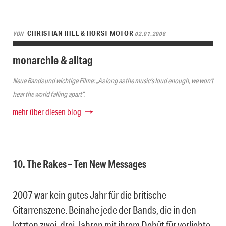
CHRISTIAN IHLE & HORST MOTOR
VON
02.01.2008
monarchie & alltag
Neue Bands und wichtige Filme: „As long as the music’s loud enough, we won’t
hear the world falling apart“.
mehr über diesen blog
10. The Rakes – Ten New Messages
2007 war kein gutes Jahr für die britische
Gitarrenszene. Beinahe jede der Bands, die in den
letzten zwei, drei Jahren mit ihrem Debüt für verliebte