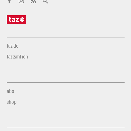
taz.de
taz zahl ich
abo
shop