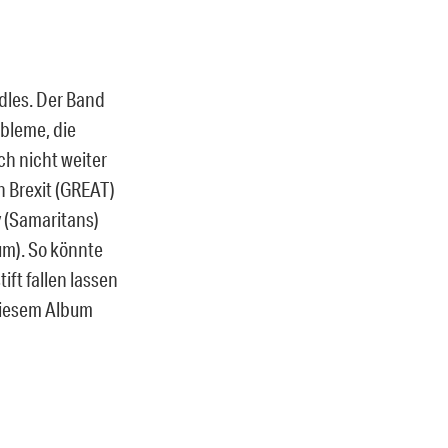
Idles. Der Band
obleme, die
ch nicht weiter
 Brexit (GREAT)
y (Samaritans)
um). So könnte
ift fallen lassen
diesem Album