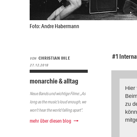
Foto: Andre Habermann
#1 Interna
CHRISTIAN IHLE
VON
27.12.2018
monarchie & alltag
Hier
Neue Bands und wichtige Filme: „As
Beim
long as the music’s loud enough, we
zu d
won’t hear the world falling apart“.
könn
mitg
mehr über diesen blog