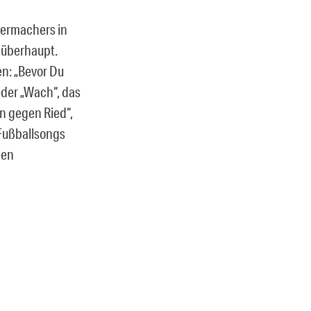
dermachers in
m überhaupt.
n: „Bevor Du
Oder „Wach“, das
n gegen Ried“,
Fußballsongs
den