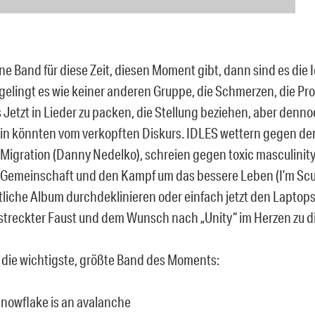
ne Band für diese Zeit, diesen Moment gibt, dann sind es die 
l gelingt es wie keiner anderen Gruppe, die Schmerzen, die Pr
 Jetzt in Lieder zu packen, die Stellung beziehen, aber denno
ein könnten vom verkopften Diskurs. IDLES wettern gegen den
e Migration (Danny Nedelko), schreien gegen toxic masculinit
e Gemeinschaft und den Kampf um das bessere Leben (I’m Sc
tliche Album durchdeklinieren oder einfach jetzt den Laptopst
streckter Faust und dem Wunsch nach „Unity“ im Herzen zu 
 die wichtigste, größte Band des Moments:
snowflake is an avalanche