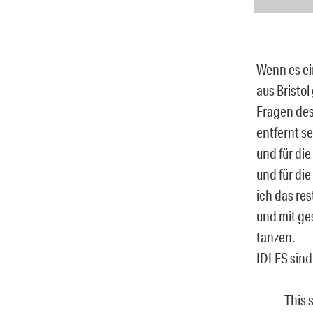
Wenn es ei
aus Bristo
Fragen des
entfernt s
und für di
und für di
ich das res
und mit ge
tanzen.
IDLES sind
This 