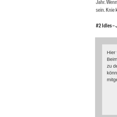
Jahr. Wenn
sein. Knie 
#2 Idles –
Hier
Beim
zu d
könn
mitg