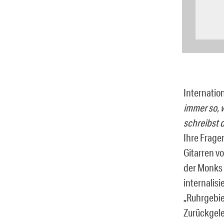
Internation
immer so, 
schreibst 
Ihre Frage
Gitarren v
der Monks u
internalisi
„Ruhrgebie
Zurückgele