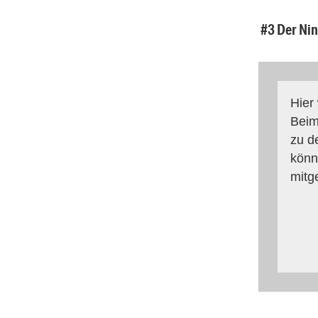
#3 Der Nin
Hier
Beim
zu d
könn
mitg