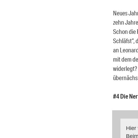
Neues Jahr
zehn Jahre
Schon die 
Schläfst“,
an Leonard
mit dem de
widerlegt?
übernächste
#4 Die Ner
Hier
Beim