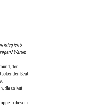
 krieg ich’s
zu sagen? Warum
ground, den
 stockenden Beat
zu
, die so laut
ruppe in diesem