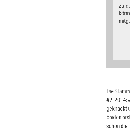
zu d
könn
mitg
Die Stammg
#2, 2014: 
geknackt u
beiden erst
schön die 