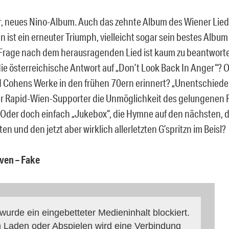
, neues Nino-Album. Auch das zehnte Album des Wiener Lie
n ist ein erneuter Triumph, vielleicht sogar sein bestes Albu
Frage nach dem herausragenden Lied ist kaum zu beantworte
 die österreichische Antwort auf „Don’t Look Back In Anger“? 
 Cohens Werke in den frühen 70ern erinnert? „Unentschiede
r Rapid-Wien-Supporter die Unmöglichkeit des gelungenen 
 Oder doch einfach „Jukebox“, die Hymne auf den nächsten, 
n und den jetzt aber wirklich allerletzten G’spritzn im Beisl?
ven – Fake
 wurde ein eingebetteter Medieninhalt blockiert.
 Laden oder Abspielen wird eine Verbindung