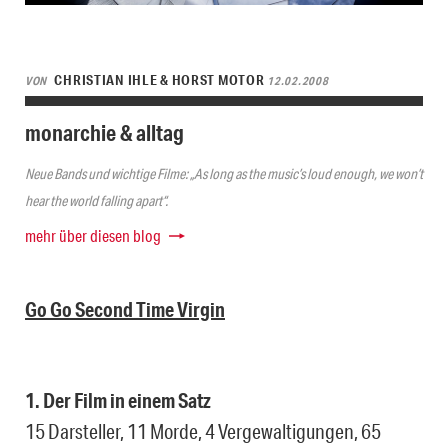
CHRISTIAN IHLE & HORST MOTOR
VON
12.02.2008
monarchie & alltag
Neue Bands und wichtige Filme: „As long as the music’s loud enough, we won’t
hear the world falling apart“.
mehr über diesen blog
Go Go Second Time Virgin
1. Der Film in einem Satz
15 Darsteller, 11 Morde, 4 Vergewaltigungen, 65