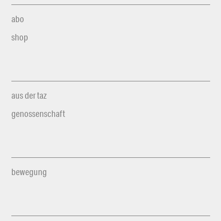
abo
shop
aus der taz
genossenschaft
bewegung