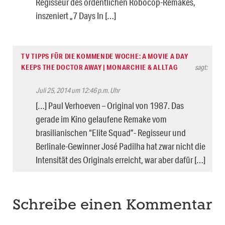
Regisseur des ordentlichen Robocop-Remakes,
inszeniert „7 Days In […]
TV TIPPS FÜR DIE KOMMENDE WOCHE: A MOVIE A DAY
KEEPS THE DOCTOR AWAY | MONARCHIE & ALLTAG
sagt:
Juli 25, 2014 um 12:46 p.m. Uhr
[…] Paul Verhoeven – Original von 1987. Das
gerade im Kino gelaufene Remake vom
brasilianischen “Elite Squad”- Regisseur und
Berlinale-Gewinner José Padilha hat zwar nicht die
Intensität des Originals erreicht, war aber dafür […]
Schreibe einen Kommentar