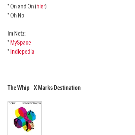
* On and On (
hier
)
* Oh No
Im Netz:
*
MySpace
*
Indiepedia
——————–
The Whip – X Marks Destination