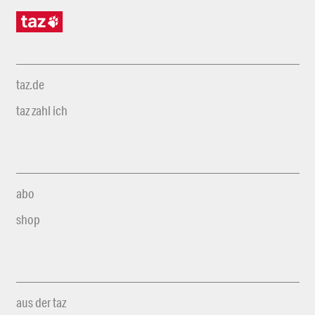
taz.de
taz zahl ich
abo
shop
aus der taz