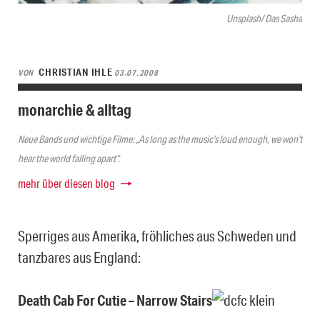
Unsplash/ Das Sasha
CHRISTIAN IHLE
VON
03.07.2008
monarchie & alltag
Neue Bands und wichtige Filme: „As long as the music’s loud enough, we won’t
hear the world falling apart“.
mehr über diesen blog
Sperriges aus Amerika, fröhliches aus Schweden und
tanzbares aus England:
Death Cab For Cutie – Narrow Stairs