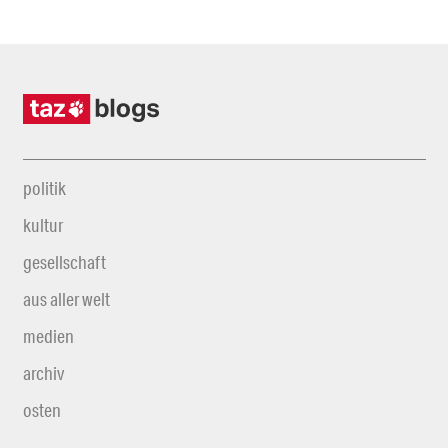
politik
kultur
gesellschaft
aus aller welt
medien
archiv
osten