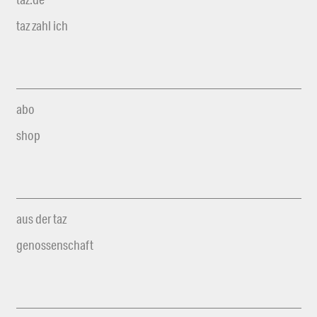
taz zahl ich
abo
shop
aus der taz
genossenschaft