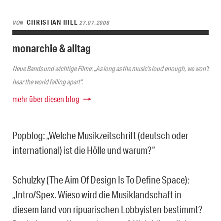
CHRISTIAN IHLE
VON
27.07.2008
monarchie & alltag
Neue Bands und wichtige Filme: „As long as the music’s loud enough, we won’t
hear the world falling apart“.
mehr über diesen blog
Popblog: „Welche Musikzeitschrift (deutsch oder
international) ist die Hölle und warum?“
Schulzky (The Aim Of Design Is To Define Space):
„Intro/Spex. Wieso wird die Musiklandschaft in
diesem land von ripuarischen Lobbyisten bestimmt?