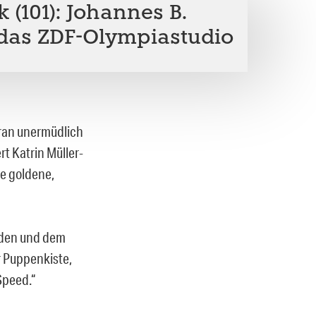
 (101): Johannes B.
das ZDF-Olympiastudio
ran unermüdlich
rt Katrin Müller-
ne goldene,
uden und dem
 Puppenkiste,
Speed.“