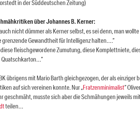
orstedt in der Süddeutschen Zeitung)
chmähkritiken über Johannes B. Kerner:
auch nicht dümmer als Kerner selbst, es sei denn, man wollt
 grenzende Gewandtheit für Intelligenz halten….“
…diese fleischgewordene Zumutung, diese Komplettniete, dies
n Quatschkarton…“
BK übrigens mit Mario Barth gleichgezogen, der als einziger b
iken auf sich vereinen konnte. Nur „
Fratzenminimalist
“ Oliv
r geschmäht, musste sich aber die Schmähungen jeweils mi
dt
teilen…