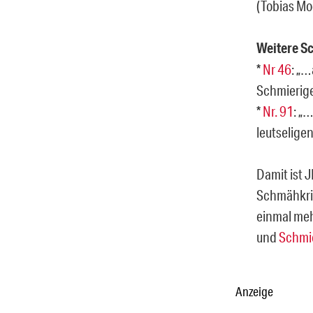
(Tobias Mo
Weitere S
*
Nr 46
: „…
Schmierige
*
Nr. 91
: „
leutselige
Damit ist J
Schmähkrit
einmal meh
und
Schmi
Anzeige