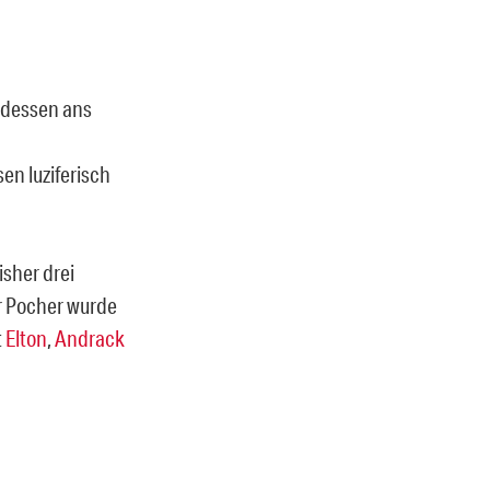
e dessen ans
en luziferisch
isher drei
er Pocher wurde
t
Elton
,
Andrack