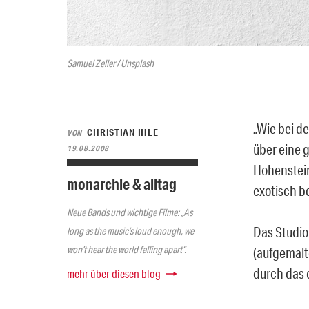
Samuel Zeller / Unsplash
„Wie bei d
CHRISTIAN IHLE
VON
über eine g
19.08.2008
Hohenstein 
monarchie & alltag
exotisch b
Neue Bands und wichtige Filme: „As
Das Studio
long as the music’s loud enough, we
won’t hear the world falling apart“.
(aufgemalt
durch das 
mehr über diesen blog