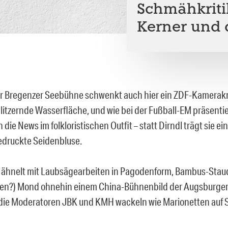
Schmähkritik
Kerner und 
er Bregenzer Seebühne schwenkt auch hier ein ZDF-Kamerak
litzernde Wasserfläche, und wie bei der Fußball-EM präsentie
die News im folkloristischen Outfit – statt Dirndl trägt sie ei
edruckte Seidenbluse.
 ähnelt mit Laubsägearbeiten in Pagodenform, Bambus-Sta
en?) Mond ohnehin einem China-Bühnenbild der Augsburger
die Moderatoren JBK und KMH wackeln wie Marionetten auf 