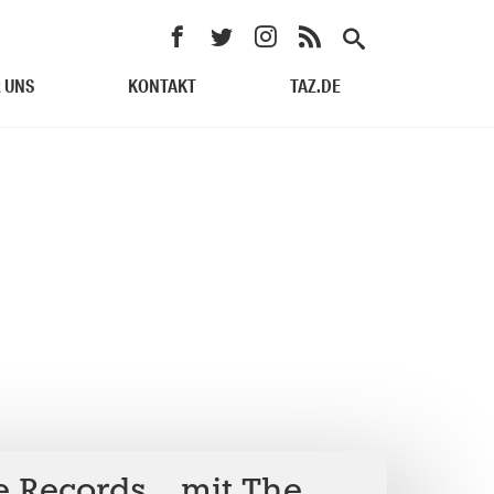
 UNS
KONTAKT
TAZ.DE
e Records… mit The