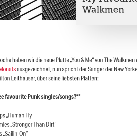
Walkmen
Woche haben wir die neue Platte „You & Me“ von The Walkmen a
 Monats
ausgezeichnet, nun spricht der Sänger der New Yorke
ton Leithauser, über seine liebsten Platten:
ee favourite Punk singles/songs?**
ps „Human Fly
ies „Stronger Than Dirt“
s „Sailin‘ On“