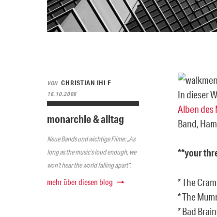
CHRISTIAN IHLE
VON
In dieser 
16.10.2008
Alben des
monarchie & alltag
Band, Hamil
Neue Bands und wichtige Filme: „As
**your thr
long as the music’s loud enough, we
won’t hear the world falling apart“.
* The Cram
mehr über diesen blog
* The Mumm
* Bad Brain