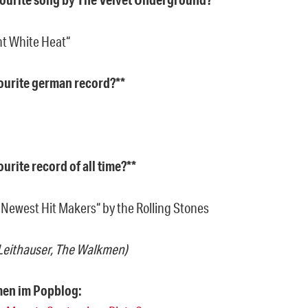
ht White Heat“
ourite german record?**
urite record of all time?**
 Newest Hit Makers“ by the Rolling Stones
Leithauser, The Walkmen)
en im Popblog: