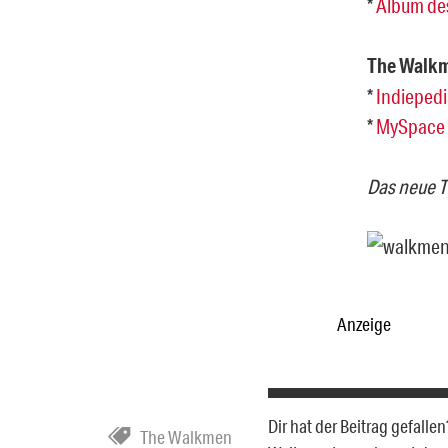
*
Album des
The Walkm
*
Indiepedi
*
MySpace
Das neue T
Anzeige
Dir hat der Beitrag gefall
The Walkmen