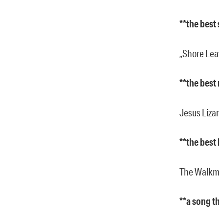
**the best
„Shore Lea
**the best
Jesus Lizar
**the best
The Walk
**a song t