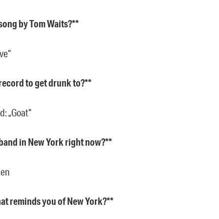
 song by Tom Waits?**
ve“
 record to get drunk to?**
d: „Goat“
 band in New York right now?**
men
hat reminds you of New York?**