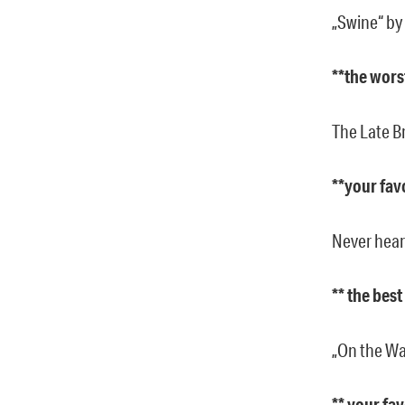
„Swine“ by
**the wors
The Late B
**your fav
Never heard
** the bes
„On the Wa
** your fa