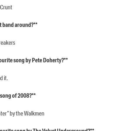
 Crunt
t band around?**
reakers
ourite song by Pete Doherty?**
 it.
t song of 2008?**
ter“ by the Walkmen
vourite song by The Velvet Underground?**