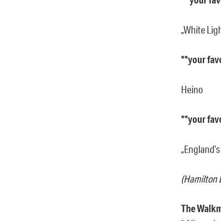
„White Lig
**your fav
Heino
**your favo
„England’s
(Hamilton 
The Walkm