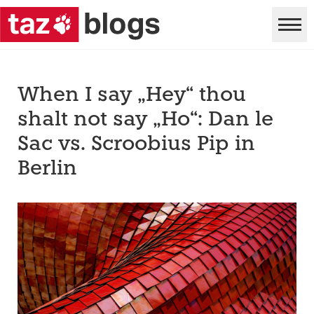
When I say „Hey“ thou
shalt not say „Ho“: Dan le
Sac vs. Scroobius Pip in
Berlin