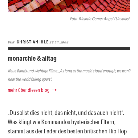
Foto: Ricardo Gomez Angel / Unsplash
CHRISTIAN IHLE
VON
29.11.2008
monarchie & alltag
Neue Bands und wichtige Filme: „As long as the music’s loud enough, we won’t
hear the world falling apart“.
mehr über diesen blog
„Du sollst dies nicht, das nicht, und das auch nicht“.
Was klingt wie Kommandos hysterischer Eltern,
stammt aus der Feder des besten britischen Hip Hop