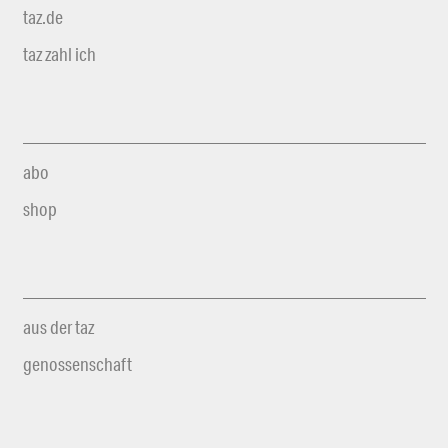
taz.de
taz zahl ich
abo
shop
aus der taz
genossenschaft