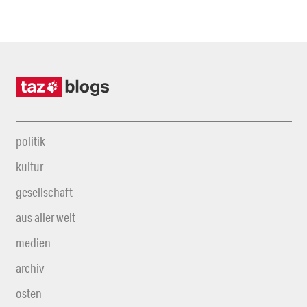
politik
kultur
gesellschaft
aus aller welt
medien
archiv
osten