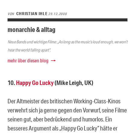
CHRISTIAN IHLE
VON
29.12.2008
monarchie & alltag
Neue Bands und wichtige Filme: „As long as the music’s loud enough, we won’t
hear the world falling apart“.
mehr über diesen blog
10.
Happy Go Lucky
(Mike Leigh, UK)
Der Altmeister des britischen Working-Class-Kinos
verwehrt sich ja gerne gegen den Vorwurf, seine Filme
seinen gut, aber bedrückend und humorlos. Ein
besseres Argument als „Happy Go Lucky“ hätte er