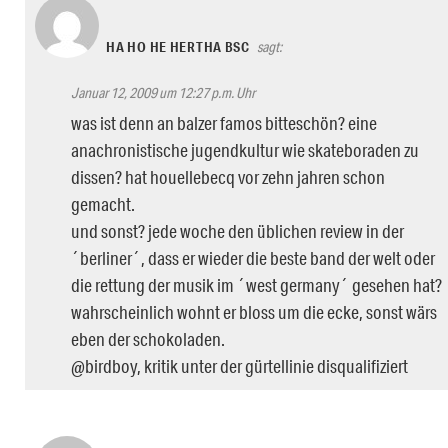
HA HO HE HERTHA BSC
sagt:
Januar 12, 2009 um 12:27 p.m. Uhr
was ist denn an balzer famos bitteschön? eine
anachronistische jugendkultur wie skateboraden zu
dissen? hat houellebecq vor zehn jahren schon
gemacht.
und sonst? jede woche den üblichen review in der
´berliner´, dass er wieder die beste band der welt oder
die rettung der musik im ´west germany´ gesehen hat?
wahrscheinlich wohnt er bloss um die ecke, sonst wärs
eben der schokoladen.
@birdboy, kritik unter der gürtellinie disqualifiziert