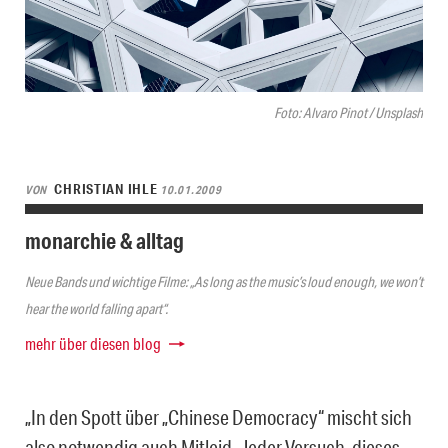
Foto: Alvaro Pinot / Unsplash
CHRISTIAN IHLE
VON
10.01.2009
monarchie & alltag
Neue Bands und wichtige Filme: „As long as the music’s loud enough, we won’t
hear the world falling apart“.
mehr über diesen blog
„In den Spott über „Chinese Democracy“ mischt sich
also notwendig auch Mitleid. Jeder Versuch, dieses