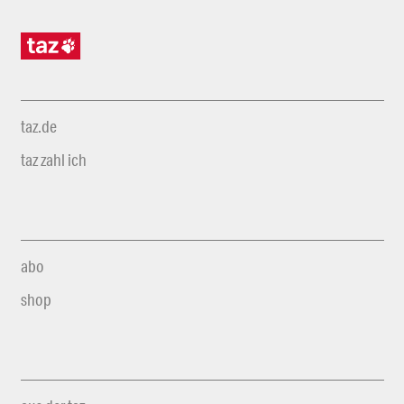
taz.de
taz zahl ich
abo
shop