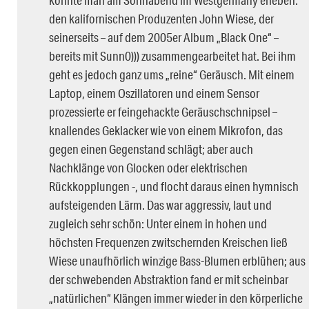
konnte man am Sonnabend im Westgermany erleben:
den kalifornischen Produzenten John Wiese, der
seinerseits – auf dem 2005er Album „Black One“ –
bereits mit Sunn0))) zusammengearbeitet hat. Bei ihm
geht es jedoch ganz ums „reine“ Geräusch. Mit einem
Laptop, einem Oszillatoren und einem Sensor
prozessierte er feingehackte Geräuschschnipsel –
knallendes Geklacker wie von einem Mikrofon, das
gegen einen Gegenstand schlägt; aber auch
Nachklänge von Glocken oder elektrischen
Rückkopplungen -, und flocht daraus einen hymnisch
aufsteigenden Lärm. Das war aggressiv, laut und
zugleich sehr schön: Unter einem in hohen und
höchsten Frequenzen zwitschernden Kreischen ließ
Wiese unaufhörlich winzige Bass-Blumen erblühen; aus
der schwebenden Abstraktion fand er mit scheinbar
„natürlichen“ Klängen immer wieder in den körperliche