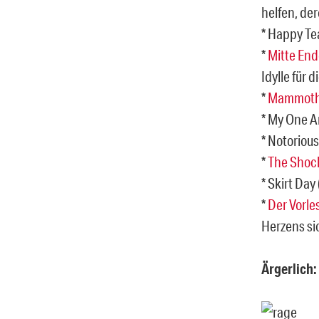
helfen, de
* Happy Te
*
Mitte En
Idylle für 
*
Mammot
* My One A
* Notoriou
*
The Shoc
* Skirt Da
*
Der Vorle
Herzens si
Ärgerlich: