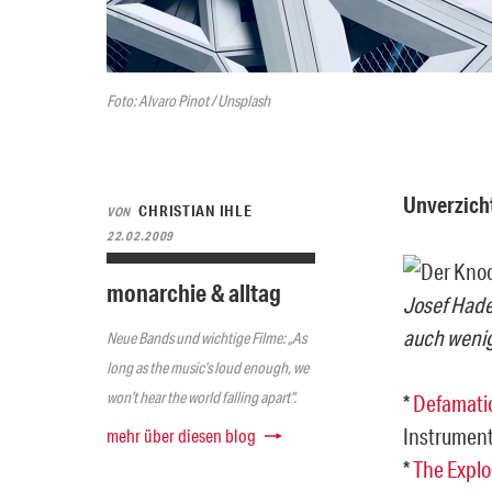
Foto: Alvaro Pinot / Unsplash
Unverzich
CHRISTIAN IHLE
VON
22.02.2009
monarchie & alltag
Josef Hade
auch wenig 
Neue Bands und wichtige Filme: „As
long as the music’s loud enough, we
won’t hear the world falling apart“.
*
Defamati
Instrument
mehr über diesen blog
*
The Explo