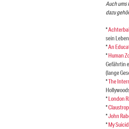
Auch ums F
dazu gehör
*
Achterba
sein Leben
*
An Educa
*
Human Z
Gefährtin 
(lange Gesc
*
The Inter
Hollywoods
*
London R
*
Claustro
*
John Rab
*
My Suicid