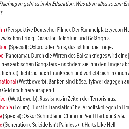
lachlegen geht es in An Education. Was eben alles so zum
t.
hn
(Perspektive Deutscher Filme): Der Rummelplatztycoon No
 zwischen Erfolg, Desaster, Reichtum und Gefängnis.
tion
(Special): Oxford oder Paris, das ist hier die Frage.
oo
(Panorama): Durch die Wirren des Balkankrieges wird eine 
eines serbischen Gangsters – nachdem sie ihm den Finger ab
hichte!) flieht sie nach Frankreich und verliebt sich in eine
national
(Wettbewerb): Banken sind böse, Tykwer dagegen au
 Geld noch hervorragend.
iver
(Wettbewerb): Rassismus in Zeiten der Terrorismus.
phobia
(Forum): “Lost In Translation” bei Arbeitskollegen in H
e
(Special): Oskar Schindler in China im Pearl Harbour Style.
e
(Generation): Suicide Isn’t Painless / It Hurts Like Hell