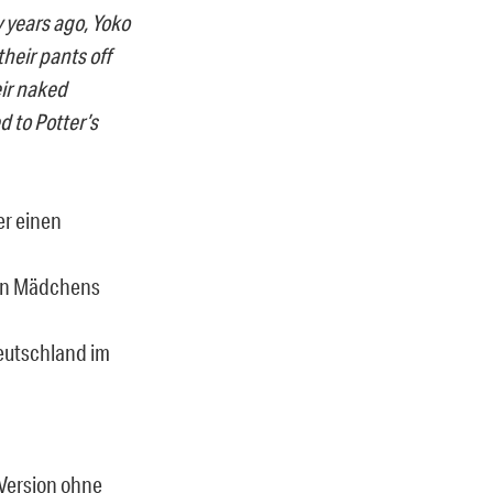
 years ago, Yoko
heir pants off
eir naked
d to Potter’s
er einen
gen Mädchens
eutschland im
Version ohne