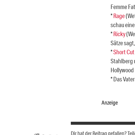
Femme Fata
*
Rage
(Wet
schau einer
*
Ricky
(Wet
Sätze sagt,
*
Short Cut
Stahlberg 
Hollywood 
* Das Vate
Anzeige
Dir hat der Beitrag gefallen? T