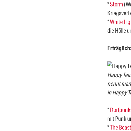
*
Storm
(We
Kriegsverb
*
White Lig
die Hölle 
Erträglich
Happy Tear
nennt man 
in Happy T
*
Dorfpunk
mit Punk un
*
The Beast