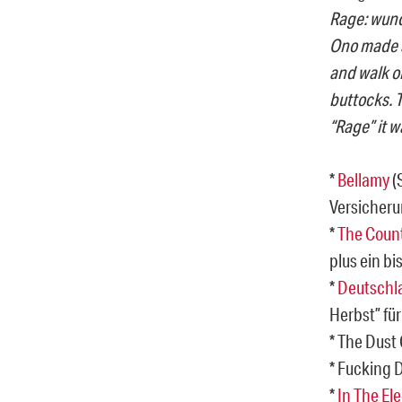
Rage: wund
Ono made a 
and walk o
buttocks. T
“Rage” it 
*
Bellamy
(
Versicheru
*
The Coun
plus ein b
*
Deutschla
Herbst” fü
* The Dust
* Fucking D
*
In The Ele