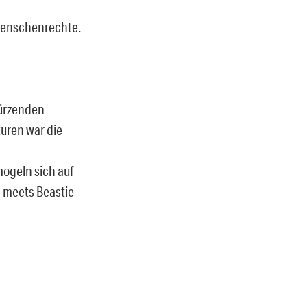
 Menschenrechte.
türzenden
turen war die
ogeln sich auf
 meets Beastie