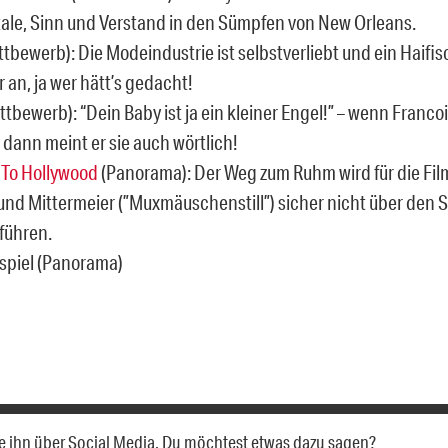
le, Sinn und Verstand in den Sümpfen von New Orleans.
tbewerb): Die Modeindustrie ist selbstverliebt und ein Haifi
 an, ja wer hätt’s gedacht!
tbewerb): “Dein Baby ist ja ein kleiner Engel!” – wenn Franco
 dann meint er sie auch wörtlich!
 To Hollywood
(Panorama): Der Weg zum Ruhm wird für die F
und Mittermeier (”Muxmäuschenstill”) sicher nicht über den S
führen.
rspiel (Panorama)
eile ihn über Social Media. Du möchtest etwas dazu sagen?