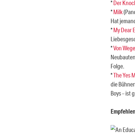
*
Der Kno
*
Milk
(Pano
Hat jemand
*
My Dear 
Liebesgesc
*
Von Weg
Neubauten 
Folge.
*
The Yes M
die Bühnen
Boys – ist 
Empfehlen