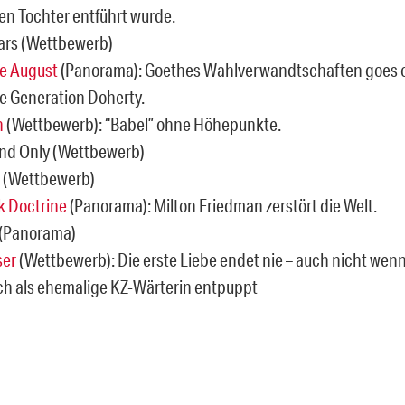
ren Tochter entführt wurde.
ars (Wettbewerb)
de August
(Panorama): Goethes Wahlverwandtschaften goes 
die Generation Doherty.
h
(Wettbewerb): “Babel” ohne Höhepunkte.
nd Only (Wettbewerb)
s (Wettbewerb)
k Doctrine
(Panorama): Milton Friedman zerstört die Welt.
y (Panorama)
ser
(Wettbewerb): Die erste Liebe endet nie – auch nicht wen
ch als ehemalige KZ-Wärterin entpuppt