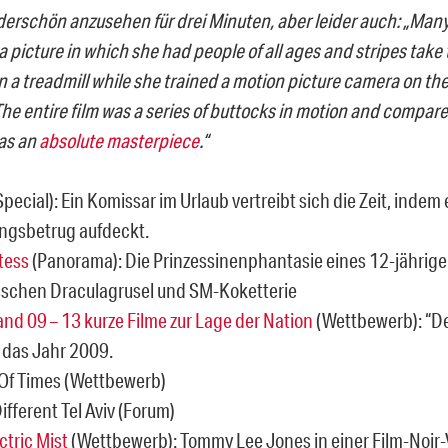
erschön anzusehen für drei Minuten, aber leider auch: „Many
picture in which she had people of all ages and stripes take t
n a treadmill while she trained a motion picture camera on th
he entire film was a series of buttocks in motion and compare
was an
absolute masterpiece
.“
Special): Ein Komissar im Urlaub vertreibt sich die Zeit, indem 
ngsbetrug aufdeckt.
tess
(Panorama): Die Prinzessinenphantasie eines 12-jähri
isschen Draculagrusel und SM-Koketterie
nd 09 – 13 kurze Filme zur Lage der Nation
(Wettbewerb): “D
r das Jahr 2009.
 Of Times (Wettbewerb)
ifferent Tel Aviv (Forum)
ctric Mist
(Wettbewerb): Tommy Lee Jones in einer Film-Noir-