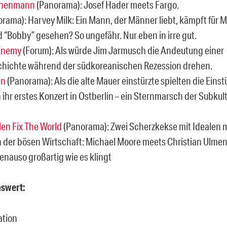
chenmann
(Panorama): Josef Hader meets Fargo.
rama): Harvey Milk: Ein Mann, der Männer liebt, kämpft für
 “Bobby” gesehen? So ungefähr. Nur eben in irre gut.
Enemy
(Forum): Als würde Jim Jarmusch die Andeutung einer
hichte während der südkoreanischen Rezession drehen.
en
(Panorama): Als die alte Mauer einstürzte spielten die Eins
ihr erstes Konzert in Ostberlin – ein Sternmarsch der Subkul
en Fix The World
(Panorama): Zwei Scherzkekse mit Idealen m
 der bösen Wirtschaft: Michael Moore meets Christian Ulmen
genauso großartig wie es klingt
swert: