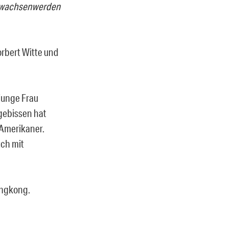
 Erwachsenwerden
rbert Witte und
junge Frau
gebissen hat
n Amerikaner.
ch mit
ongkong.