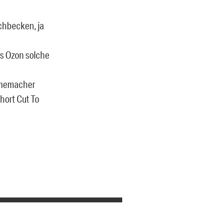
schbecken, ja
is Ozon solche
ilmemacher
hort Cut To