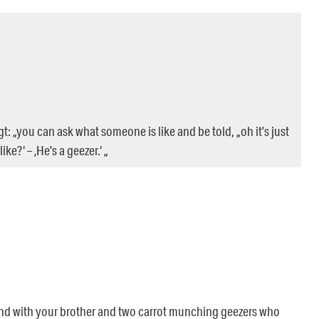
t: „you can ask what someone is like and be told, „oh it’s just
ke?‘ – ‚He’s a geezer.‘ „
 band with your brother and two carrot munching geezers who