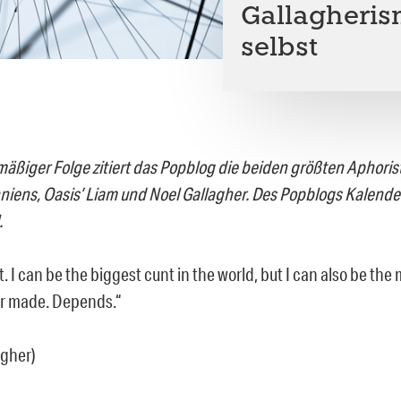
Gallagherism
selbst
mäßiger Folge zitiert das Popblog die beiden größten Aphoris
niens, Oasis’ Liam und Noel Gallagher. Des Popblogs Kalend
.
t. I can be the biggest cunt in the world, but I can also be th
r made. Depends.“
agher)