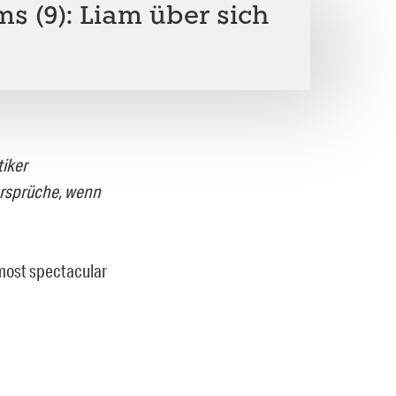
s (9): Liam über sich
tiker
ersprüche, wenn
e most spectacular