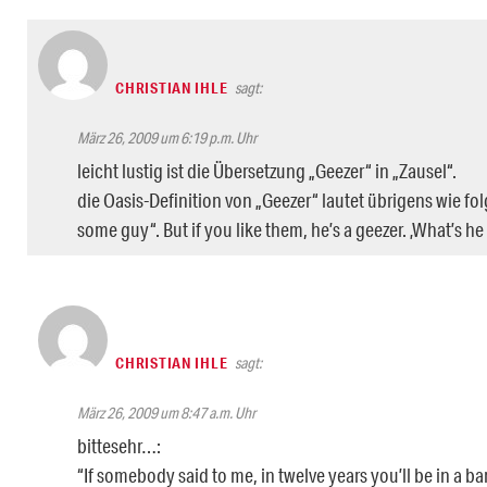
CHRISTIAN IHLE
sagt:
März 26, 2009 um 6:19 p.m. Uhr
leicht lustig ist die Übersetzung „Geezer“ in „Zausel“.
die Oasis-Definition von „Geezer“ lautet übrigens wie folg
some guy“. But if you like them, he’s a geezer. ‚What’s he li
CHRISTIAN IHLE
sagt:
März 26, 2009 um 8:47 a.m. Uhr
bittesehr…:
“If somebody said to me, in twelve years you’ll be in a