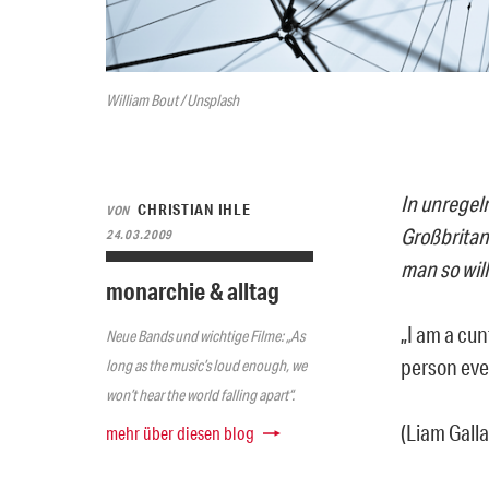
William Bout / Unsplash
In unregel
CHRISTIAN IHLE
VON
Großbritan
24.03.2009
man so will
monarchie & alltag
„I am a cun
Neue Bands und wichtige Filme: „As
person eve
long as the music’s loud enough, we
won’t hear the world falling apart“.
(Liam Gall
mehr über diesen blog