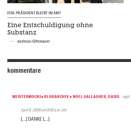
FIFA-PRÄSIDENT BLEIBT IM AMT
Eine Entschuldigung ohne
Substanz
andreas rüttenauer
kommentare
MEISTERMOCHI» BLOGARCHIV » NOEL GALLAGHER, OASIS.
sagt:
April 9, 2009 um 9:00 a.m. Uhr
[…] DANKE […]