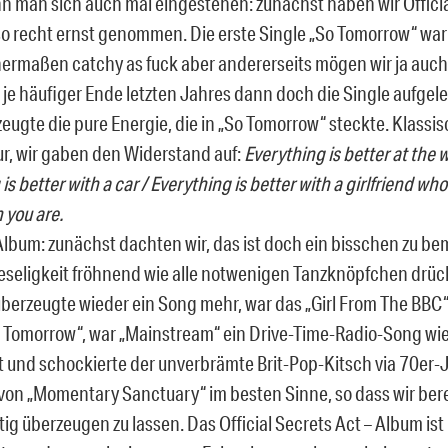
nn man sich auch mal eingestehen: zunächst haben wir Officia
 so recht ernst genommen. Die erste Single „So Tomorrow“ war
rmaßen catchy as fuck aber andererseits mögen wir ja auch d
 je häufiger Ende letzten Jahres dann doch die Single aufgel
eugte die pure Energie, die in „So Tomorrow“ steckte. Klassis
ur, wir gaben den Widerstand auf:
Everything is better at the
is better with a car / Everything is better with a girlfriend who
 you are.
lbum: zunächst dachten wir, das ist doch ein bisschen zu bem
eseligkeit fröhnend wie alle notwenigen Tanzknöpfchen drü
berzeugte wieder ein Song mehr, war das „Girl From The BBC“
o Tomorrow“, war „Mainstream“ ein Drive-Time-Radio-Song wie
rt und schockierte der unverbrämte Brit-Pop-Kitsch via 70er-
on „Momentary Sanctuary“ im besten Sinne, so dass wir bere
tig überzeugen zu lassen. Das Official Secrets Act – Album ist