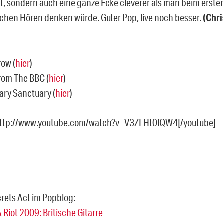
et, sondern auch eine ganze Ecke cleverer als man beim erste
ichen Hören denken würde. Guter Pop, live noch besser.
(Chri
row (
hier
)
From The BBC (
hier
)
ry Sanctuary (
hier
)
http://www.youtube.com/watch?v=V3ZLHt0lQW4[/youtube]
crets Act im Popblog:
A Riot 2009: Britische Gitarre