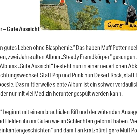
r – Gute Aussicht
ein gutes Leben ohne Blasphemie.“ Das haben Muff Potter noc
n, zwei Jahre alten Album „Steady Fremdkörper“ gesungen.
Albums „Gute Aussicht“ besteht nun in einer neuerlichen Ab
ichtungswechsel. Statt Pop und Punk nun Desert Rock, stat
oesie. Das mittlerweile siebte Album ist ein schwer verdauli
der nur mit viel Medizin herunter gespült werden kann.
o“ beginnt mit einem brachialen Riff und der wütenden Ansag
nd Helden ihn im Guten wie im Schlechten geformt haben. Viel
einkantengeschichten“ und damit an kratzbürstigere Muff Po