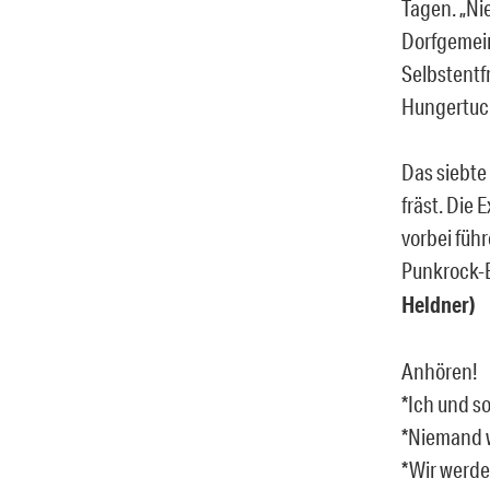
Tagen. „Ni
Dorfgemein
Selbstentf
Hungertuc
Das siebte
fräst. Die
vorbei führ
Punkrock-B
Heldner)
Anhören!
*Ich und s
*Niemand 
*Wir werd