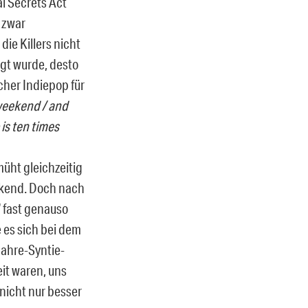
l Secrets Act
 zwar
ie Killers nicht
egt wurde, desto
cher Indiepop für
 weekend / and
 is ten times
üht gleichzeitig
ckend. Doch nach
 fast genauso
 es sich bei dem
Jahre-Syntie-
it waren, uns
 nicht nur besser