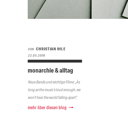
CHRISTIAN IHLE
VON
22.05.2009
monarchie & alltag
Neue Bands und wichtige Filme: „As
long as the music’s loud enough, we
won’t hear the world falling apart“.
mehr über diesen blog