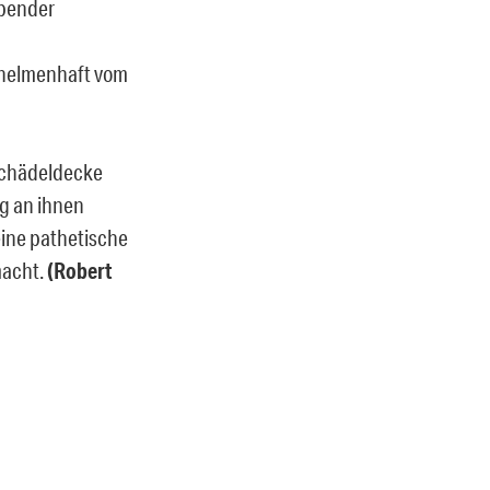
rbender
schelmenhaft vom
 Schädeldecke
eg an ihnen
 eine pathetische
macht.
(Robert