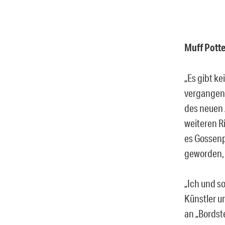
Muff Potte
„Es gibt k
vergangene
des neuen 
weiteren R
es Gossenp
geworden, 
„Ich und s
Künstler u
an „Bordst