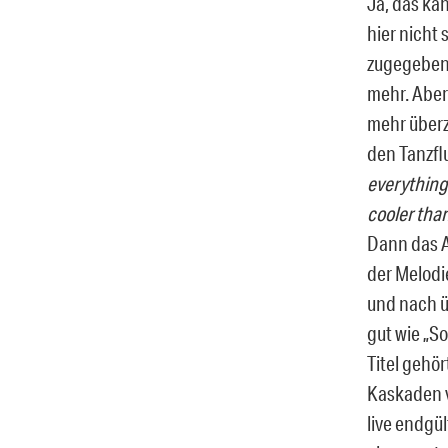
Ja, das ka
hier nicht
zugegebene
mehr. Aber
mehr überz
den Tanzfl
everything 
cooler than
Dann das A
der Melodi
und nach ü
gut wie „S
Titel gehö
Kaskaden v
live endgül