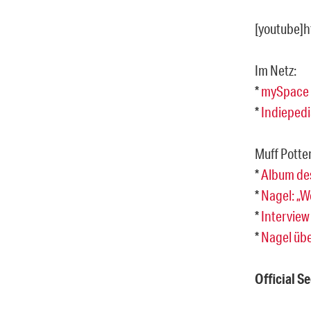
[youtube]
Im Netz:
*
mySpace
*
Indiepedi
Muff Potte
*
Album des
*
Nagel: „W
*
Interview
*
Nagel übe
Official S