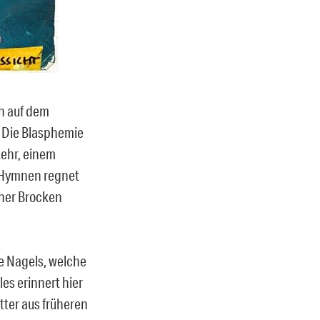
h auf dem
 Die Blasphemie
kehr, einem
t Hymnen regnet
cher Brocken
e Nagels, welche
es erinnert hier
tter aus früheren