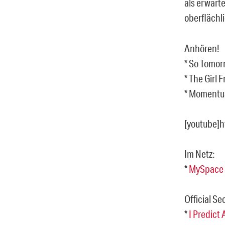
als erwart
oberflächl
Anhören!
* So Tomor
* The Girl 
* Momentua
[youtube]
Im Netz:
*
MySpace
Official Se
*
I Predict 