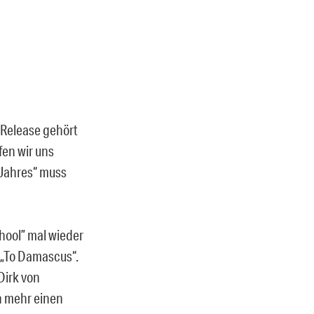
 Release gehört
fen wir uns
 Jahres“ muss
hool” mal wieder
„To Damascus“.
Dirk von
ch mehr einen