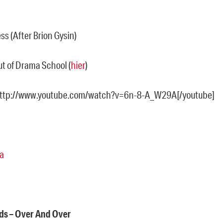
ss (After Brion Gysin)
ut of Drama School (
hier
)
http://www.youtube.com/watch?v=6n-8-A_W29A[/youtube]
a
ds – Over And Over