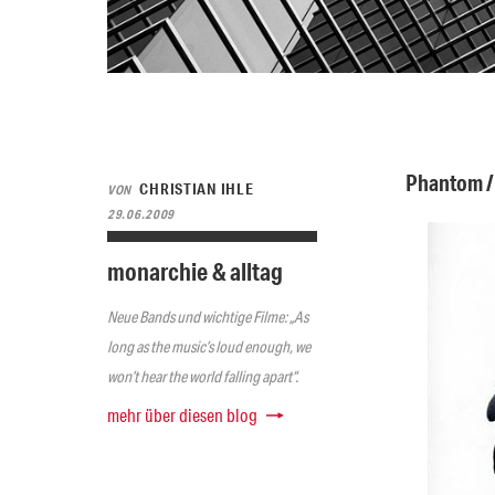
Phantom /
CHRISTIAN IHLE
VON
29.06.2009
monarchie & alltag
Neue Bands und wichtige Filme: „As
long as the music’s loud enough, we
won’t hear the world falling apart“.
mehr über diesen blog