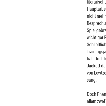
literarisch
Hauptarbei
nicht mehr 
Besprechun
Spiel gebra
wichtiger P
Schließlic
Trainingsj
hat. Und d
Jackett da
von Lowtzo
sang.
Doch Phant
allem zwei 