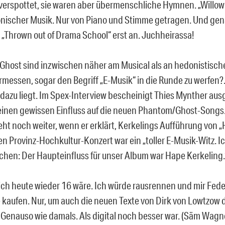
verspottet, sie waren aber übermenschliche Hymnen. „Willow
onischer Musik. Nur von Piano und Stimme getragen. Und gen
 „Thrown out of Drama School“ erst an. Juchheirassa!
Ghost sind inzwischen näher am Musical als an hedonistisc
rmessen, sogar den Begriff „E-Musik“ in die Runde zu werfen
 dazu liegt. Im Spex-Interview bescheinigt Thies Mynther au
einen gewissen Einfluss auf die neuen Phantom/Ghost-Songs.
ht noch weiter, wenn er erklärt, Kerkelings Aufführung von „
n Provinz-Hochkultur-Konzert war ein „toller E-Musik-Witz. Ic
chen: Der Haupteinfluss für unser Album war Hape Kerkeling.
ch heute wieder 16 wäre. Ich würde rausrennen und mir Fe
 kaufen. Nur, um auch die neuen Texte von Dirk von Lowtzow d
 Genauso wie damals. Als digital noch besser war. (Säm Wagn