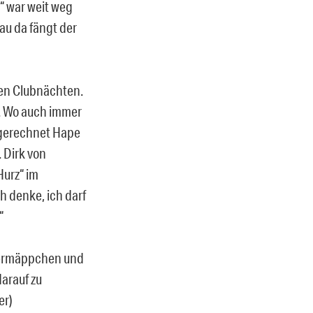
“ war weit weg
au da fängt der
hen Clubnächten.
?. Wo auch immer
sgerechnet Hape
 Dirk von
Hurz“ im
h denke, ich darf
“
dermäppchen und
arauf zu
er)