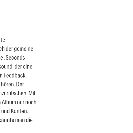
ste
ich der gemeine
le „Seconds
sound, der eine
in Feedback-
 hören. Der
hzurutschen. Mit
n Album nur noch
n und Kanten.
kannte man die