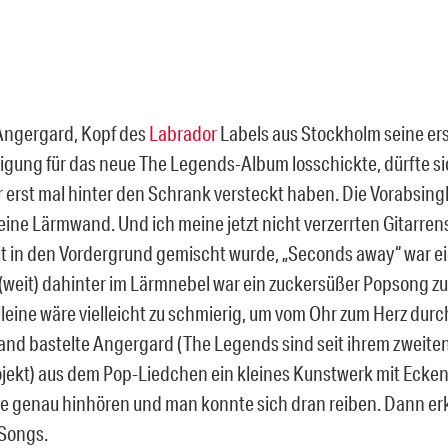
Angergard, Kopf des
Labrador
Labels aus Stockholm seine er
gung für das neue The Legends-Album losschickte, dürfte s
 erst mal hinter den Schrank versteckt haben. Die Vorabsing
eine Lärmwand. Und ich meine jetzt nicht verzerrten Gitarren
it in den Vordergrund gemischt wurde, „Seconds away“ war e
(weit) dahinter im Lärmnebel war ein zuckersüßer Popsong zu
leine wäre vielleicht zu schmierig, um vom Ohr zum Herz durc
nd bastelte Angergard (The Legends sind seit ihrem zweite
ojekt) aus dem Pop-Liedchen ein kleines Kunstwerk mit Ecke
 genau hinhören und man konnte sich dran reiben. Dann er
Songs.