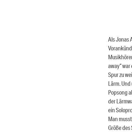
Als Jonas 
Vorankündi
Musikhörer
away“ war 
Spur zu we
Lärm. Und 
Popsong al
der Lärmwa
ein Solopr
Man musste
Größe des 