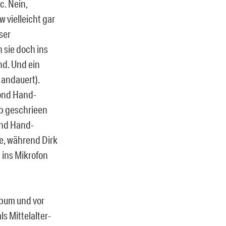
c. Nein,
 vielleicht gar
ser
 sie doch ins
nd. Und ein
 andauert).
cond Hand-
ib geschrieen
ond Hand-
e, während Dirk
 ins Mikrofon
bum und vor
ls Mittelalter-