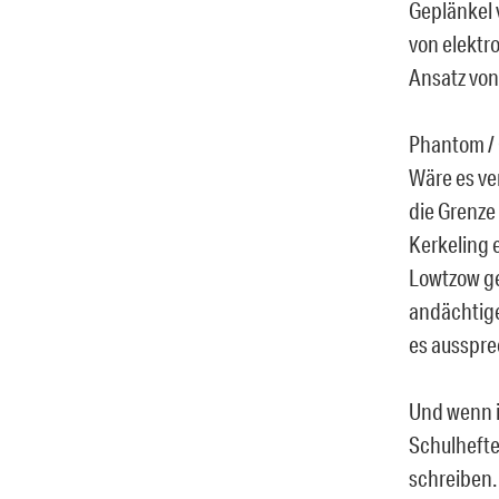
Geplänkel 
von elektr
Ansatz von
Phantom / 
Wäre es ve
die Grenze
Kerkeling 
Lowtzow ge
andächtige
es ausspre
Und wenn i
Schulhefte
schreiben.