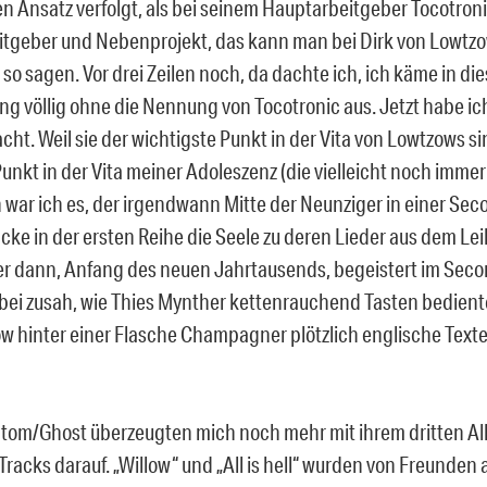
en Ansatz verfolgt, als bei seinem Hauptarbeitgeber Tocotroni
tgeber und Nebenprojekt, das kann man bei Dirk von Lowtzow
so sagen. Vor drei Zeilen noch, da dachte ich, ich käme in die
g völlig ohne die Nennung von Tocotronic aus. Jetzt habe ich
cht. Weil sie der wichtigste Punkt in der Vita von Lowtzows si
unkt in der Vita meiner Adoleszenz (die vielleicht noch immer
h war ich es, der irgendwann Mitte der Neunziger in einer Se
acke in der ersten Reihe die Seele zu deren Lieder aus dem Le
er dann, Anfang des neuen Jahrtausends, begeistert im Sec
bei zusah, wie Thies Mynther kettenrauchend Tasten bedient
w hinter einer Flasche Champagner plötzlich englische Texte
om/Ghost überzeugten mich noch mehr mit ihrem dritten Al
Tracks darauf. „Willow“ und „All is hell“ wurden von Freunden a