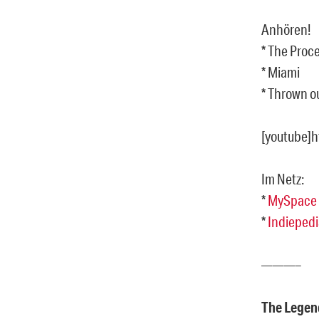
Anhören!
* The Proce
* Miami
* Thrown o
[youtube]
Im Netz:
*
MySpace
*
Indiepedi
———–
The Legen